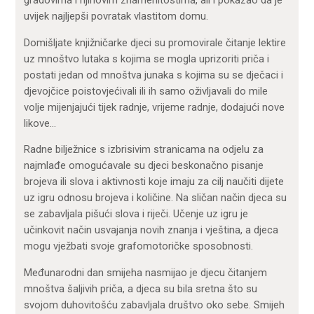
uvijek najljepši povratak vlastitom domu.
Domišljate knjižničarke djeci su promovirale čitanje lektire
uz mnoštvo lutaka s kojima se mogla uprizoriti priča i
postati jedan od mnoštva junaka s kojima su se dječaci i
djevojčice poistovjećivali ili ih samo oživljavali do mile
volje mijenjajući tijek radnje, vrijeme radnje, dodajući nove
likove…
Radne bilježnice s izbrisivim stranicama na odjelu za
najmlađe omogućavale su djeci beskonačno pisanje
brojeva ili slova i aktivnosti koje imaju za cilj naučiti dijete
uz igru odnosu brojeva i količine. Na sličan način djeca su
se zabavljala pišući slova i riječi. Učenje uz igru je
učinkovit način usvajanja novih znanja i vještina, a djeca
mogu vježbati svoje grafomotoričke sposobnosti.
Međunarodni dan smijeha nasmijao je djecu čitanjem
mnoštva šaljivih priča, a djeca su bila sretna što su
svojom duhovitošću zabavljala društvo oko sebe. Smijeh