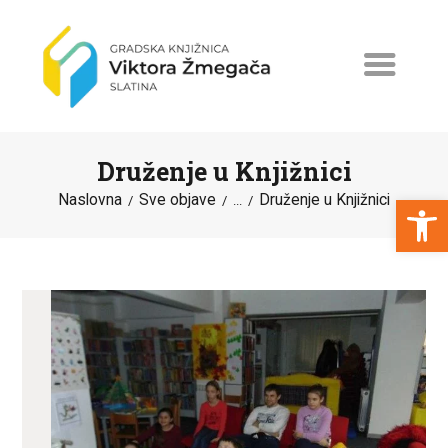
Druženje u Knjižnici
Open toolbar
Naslovna
Sve objave
Druženje u Knjižnici
...
NASLOVNA
NOVOSTI
ERASMUS+
PROGRAMI I PROJEKTI
KATALOG
O KNJIŽNICI