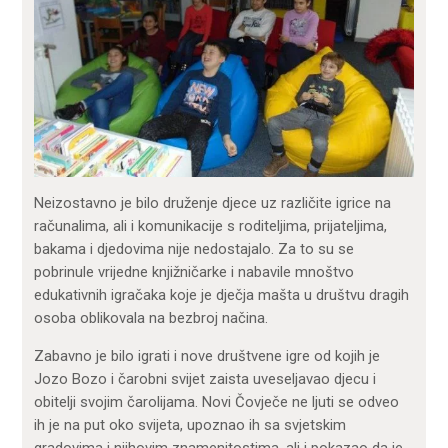
Neizostavno je bilo druženje djece uz različite igrice na
računalima, ali i komunikacije s roditeljima, prijateljima,
bakama i djedovima nije nedostajalo. Za to su se
pobrinule vrijedne knjižničarke i nabavile mnoštvo
edukativnih igračaka koje je dječja mašta u društvu dragih
osoba oblikovala na bezbroj načina.
Zabavno je bilo igrati i nove društvene igre od kojih je
Jozo Bozo i čarobni svijet zaista uveseljavao djecu i
obitelji svojim čarolijama. Novi Čovječe ne ljuti se odveo
ih je na put oko svijeta, upoznao ih sa svjetskim
gradovima i njihovim znamenitostima, ali i pokazao da je