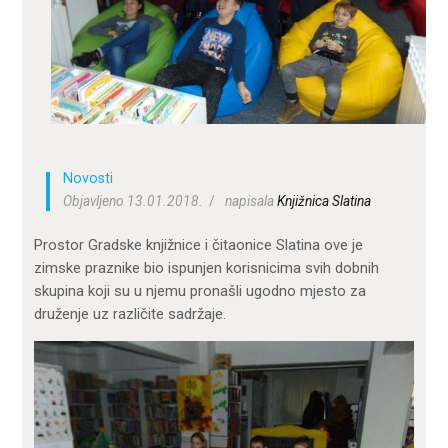
ZA KORISNIKE
ODJELI
DOKUMENTI
KONTAKT
Novosti
Objavljeno 13.01.2018.
napisala
Knjižnica Slatina
Prostor Gradske knjižnice i čitaonice Slatina ove je
zimske praznike bio ispunjen korisnicima svih dobnih
skupina koji su u njemu pronašli ugodno mjesto za
druženje uz različite sadržaje.