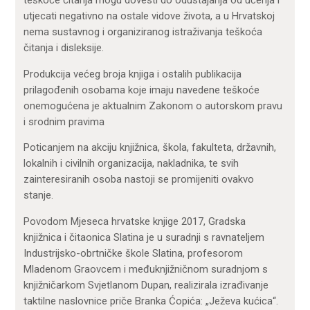
utjecati negativno na ostale vidove života, a u Hrvatskoj
nema sustavnog i organiziranog istraživanja teškoća
čitanja i disleksije.
Produkcija većeg broja knjiga i ostalih publikacija
prilagođenih osobama koje imaju navedene teškoće
onemogućena je aktualnim Zakonom o autorskom pravu
i srodnim pravima
Poticanjem na akciju knjižnica, škola, fakulteta, državnih,
lokalnih i civilnih organizacija, nakladnika, te svih
zainteresiranih osoba nastoji se promijeniti ovakvo
stanje.
Povodom Mjeseca hrvatske knjige 2017, Gradska
knjižnica i čitaonica Slatina je u suradnji s ravnateljem
Industrijsko-obrtničke škole Slatina, profesorom
Mladenom Graovcem i međuknjižničnom suradnjom s
knjižničarkom Svjetlanom Dupan, realizirala izrađivanje
taktilne naslovnice priče Branka Ćopića: „Ježeva kućica“.