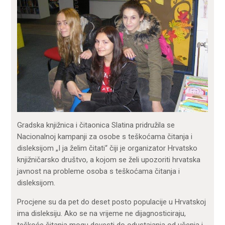
Gradska knjižnica i čitaonica Slatina pridružila se
Nacionalnoj kampanji za osobe s teškoćama čitanja i
disleksijom „I ja želim čitati“ čiji je organizator Hrvatsko
knjižničarsko društvo, a kojom se želi upozoriti hrvatska
javnost na probleme osoba s teškoćama čitanja i
disleksijom.
Procjene su da pet do deset posto populacije u Hrvatskoj
ima disleksiju. Ako se na vrijeme ne dijagnosticiraju,
teškoće čitanja mogu dovesti do odustajanja od učenja i