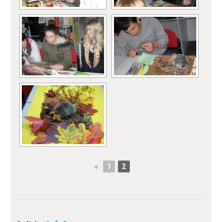
◄
1
2