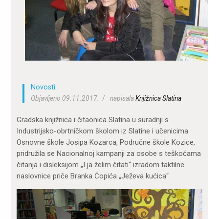
ZA KORISNIKE
ODJELI
DOKUMENTI
KONTAKT
Novosti
Objavljeno 09.11.2017.
napisala
Knjižnica Slatina
Gradska knjižnica i čitaonica Slatina u suradnji s
Industrijsko-obrtničkom školom iz Slatine i učenicima
Osnovne škole Josipa Kozarca, Područne škole Kozice,
pridružila se Nacionalnoj kampanji za osobe s teškoćama
čitanja i disleksijom „I ja želim čitati“ izradom taktilne
naslovnice priče Branka Ćopića „Ježeva kućica“