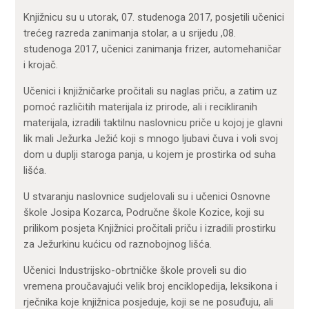
Knjižnicu su u utorak, 07. studenoga 2017, posjetili učenici
trećeg razreda zanimanja stolar, a u srijedu ,08.
studenoga 2017, učenici zanimanja frizer, automehaničar
i krojač.
Učenici i knjižničarke pročitali su naglas priču, a zatim uz
pomoć različitih materijala iz prirode, ali i recikliranih
materijala, izradili taktilnu naslovnicu priče u kojoj je glavni
lik mali Ježurka Ježić koji s mnogo ljubavi čuva i voli svoj
dom u duplji staroga panja, u kojem je prostirka od suha
lišća.
U stvaranju naslovnice sudjelovali su i učenici Osnovne
škole Josipa Kozarca, Područne škole Kozice, koji su
prilikom posjeta Knjižnici pročitali priču i izradili prostirku
za Ježurkinu kućicu od raznobojnog lišća.
Učenici Industrijsko-obrtničke škole proveli su dio
vremena proučavajući velik broj enciklopedija, leksikona i
rječnika koje knjižnica posjeduje, koji se ne posuđuju, ali