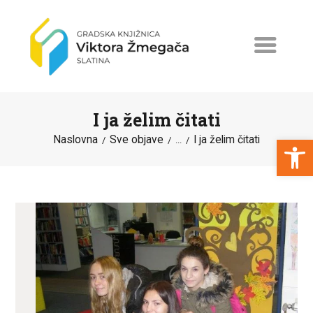
I ja želim čitati
Open toolbar
Naslovna
Sve objave
I ja želim čitati
...
NASLOVNA
NOVOSTI
ERASMUS+
PROGRAMI I PROJEKTI
KATALOG
O KNJIŽNICI