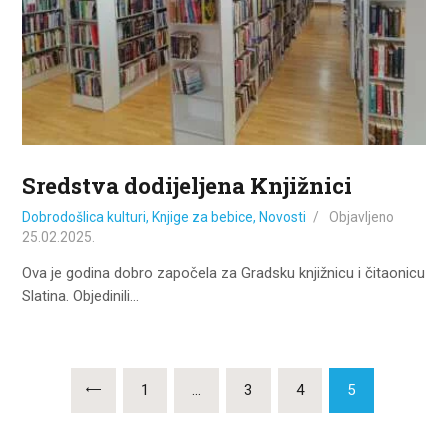
Sredstva dodijeljena Knjižnici
Dobrodošlica kulturi
,
Knjige za bebice
,
Novosti
Objavljeno
25.02.2025.
Ova je godina dobro započela za Gradsku knjižnicu i čitaonicu
Slatina. Objedinili…
Brojevi
PAGE
1
…
PAGE
3
<
PAGE
4
PAGE
5
stranica
objava