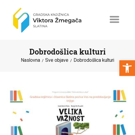
Dobrodošlica kulturi
Open toolbar
Naslovna
Sve objave
Dobrodošlica kulturi
NASLOVNA
NOVOSTI
ERASMUS+
PROGRAMI I PROJEKTI
KATALOG
O KNJIŽNICI