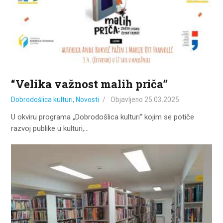
ZA KORISNIKE
ODJELI
DOKUMENTI
KONTAKT
“Velika važnost malih priča”
Dobrodošlica kulturi
,
Novosti
Objavljeno
25.03.2025.
U okviru programa „Dobrodošlica kulturi“ kojim se potiče
razvoj publike u kulturi,…