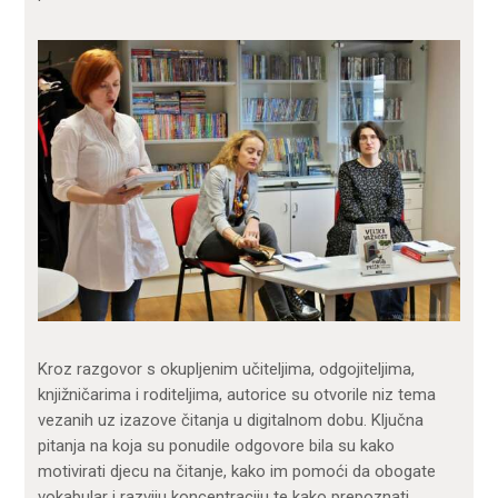
Kroz razgovor s okupljenim učiteljima, odgojiteljima,
knjižničarima i roditeljima, autorice su otvorile niz tema
vezanih uz izazove čitanja u digitalnom dobu. Ključna
pitanja na koja su ponudile odgovore bila su kako
motivirati djecu na čitanje, kako im pomoći da obogate
vokabular i razviju koncentraciju te kako prepoznati