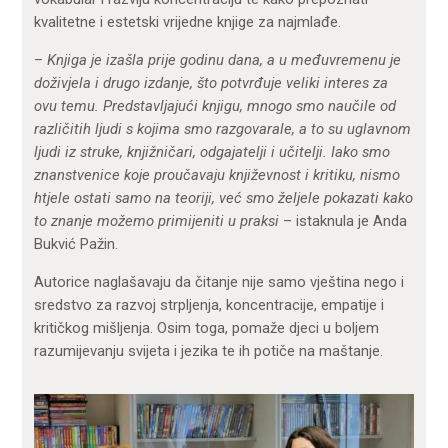
kvalitetne i estetski vrijedne knjige za najmlađe.
–
Knjiga je izašla prije godinu dana, a u međuvremenu je
doživjela i drugo izdanje, što potvrđuje veliki interes za
ovu temu. Predstavljajući knjigu, mnogo smo naučile od
različitih ljudi s kojima smo razgovarale, a to su uglavnom
ljudi iz struke, knjižničari, odgajatelji i učitelji. Iako smo
znanstvenice koje proučavaju književnost i kritiku, nismo
htjele ostati samo na teoriji, već smo željele pokazati kako
to znanje možemo primijeniti u praksi
– istaknula je Anda
Bukvić Pažin.
Autorice naglašavaju da čitanje nije samo vještina nego i
sredstvo za razvoj strpljenja, koncentracije, empatije i
kritičkog mišljenja. Osim toga, pomaže djeci u boljem
razumijevanju svijeta i jezika te ih potiče na maštanje.