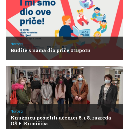
Novosti
Budite s nama dio priče #15po15
Novosti
Knjižnicu posjetili učenici 6. i 8. razreda
OŠ E. Kumičića