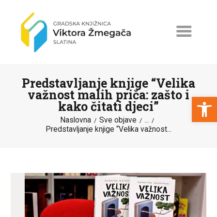
Predstavljanje knjige “Velika
važnost malih priča: zašto i
Open toolbar
kako čitati djeci”
Naslovna
Sve objave
NASLOVNA
...
Predstavljanje knjige “Velika važnost...
NOVOSTI
ERASMUS+
PROGRAMI I PROJEKTI
KATALOG
O KNJIŽNICI