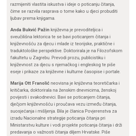
razmijeniti vlastita iskustva i ideje o poticanju čitanja,
čime se razvila rasprava o tome kako u djeci probuditi
ljubav prema knjigama.
Anda Bukvić Pažin
književna je prevoditeljica i
sveučilišna lektorica te se bavi poticanjem čitanja i
književnošću za djecu i mlade iz teorijske, praktične i
traduktološke perspektive. Doktorirala je na Filozofskom
fakultetu u Zagrebu. Prevodi prozu, publicistiku i
književnost za djecu s njemačkog i engleskog te piše
eseje i prikaze za književne i kulturne časopise i portale.
Marija Ott Franolić
neovisna je književna teoretičarka i
kritičarka, doktorirala na ženskim dnevnicima, ženskoj
povijesti i svakodnevici. Bavi se poticanjem čitanja,
dječjom književnošću i proučava vezu između čitanja,
suosjećanja i mišljenja. Bila je članica Povjerenstva za
izradu Nacionalne strategije poticanja čitanja pri
Ministarstvu kulture i vodi projekte poticanja čitanja i drži
predavanja o važnosti čitanja diljem Hrvatske. Piše