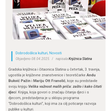
ZA KORISNIKE
ODJELI
DOKUMENTI
KONTAKT
Dobrodošlica kulturi
,
Novosti
Objavljeno 08.04.2025.
napisala
Knjižnica Slatina
Gradska knjižnica i čitaonica Slatina u četvrtak, 3. travnja,
ugostila je književne znanstvenice i teoretičarke
Andu
Bukvić Pažin
i
Mariju Ott Franolić
, koje su predstavile
svoju knjigu
Velika važnost malih priča: zašto i kako čitati
djeci
. Knjiga, koja govori o značaju čitanja djeci i s
djecom, predstavljena je u sklopu programa
“Dobrodošlica kulturi”, koji ima za cilj poticanje razvoja
publike u kulturi.