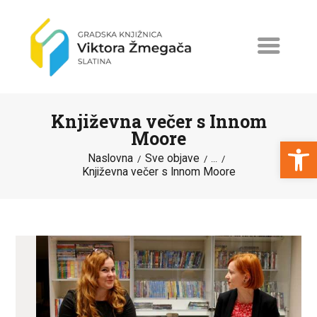
Književna večer s Innom
Moore
Open toolbar
Naslovna
Sve objave
...
Književna večer s Innom Moore
NASLOVNA
NOVOSTI
ERASMUS+
PROGRAMI I PROJEKTI
KATALOG
O KNJIŽNICI