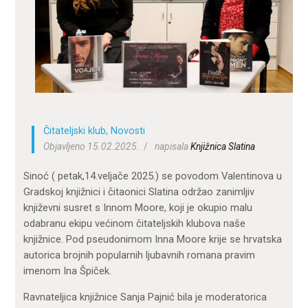
ZA KORISNIKE
ODJELI
DOKUMENTI
KONTAKT
Čitateljski klub
,
Novosti
Objavljeno 15.02.2025.
napisala
Knjižnica Slatina
Sinoć ( petak,14.veljače 2025.) se povodom Valentinova u
Gradskoj knjižnici i čitaonici Slatina održao zanimljiv
književni susret s Innom Moore, koji je okupio malu
odabranu ekipu većinom čitateljskih klubova naše
knjižnice. Pod pseudonimom Inna Moore krije se hrvatska
autorica brojnih popularnih ljubavnih romana pravim
imenom Ina Špiček.
Ravnateljica knjižnice Sanja Pajnić bila je moderatorica