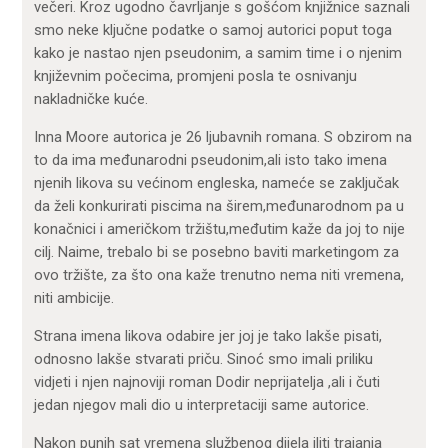
večeri. Kroz ugodno čavrljanje s gošćom knjižnice saznali
smo neke ključne podatke o samoj autorici poput toga
kako je nastao njen pseudonim, a samim time i o njenim
književnim počecima, promjeni posla te osnivanju
nakladničke kuće.
Inna Moore autorica je 26 ljubavnih romana. S obzirom na
to da ima međunarodni pseudonim,ali isto tako imena
njenih likova su većinom engleska, nameće se zaključak
da želi konkurirati piscima na širem,međunarodnom pa u
konačnici i američkom tržištu,međutim kaže da joj to nije
cilj. Naime, trebalo bi se posebno baviti marketingom za
ovo tržište, za što ona kaže trenutno nema niti vremena,
niti ambicije.
Strana imena likova odabire jer joj je tako lakše pisati,
odnosno lakše stvarati priču. Sinoć smo imali priliku
vidjeti i njen najnoviji roman Dodir neprijatelja ,ali i čuti
jedan njegov mali dio u interpretaciji same autorice.
Nakon punih sat vremena službenog dijela iliti trajanja