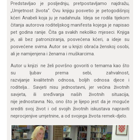
Predstavljao je posljednju, pretpostavljamo najdražu,
„Umjetnost života“. Ovu knjigu posvetio je petogodišnjoj
kćeri Anabeli koja ju je nadahnula. Ideja se rodila tijekom
čitanja autorova roditeljskog manifesta kojega je napisao
pet godina ranije. Čita ga svakih nekoliko mjeseci. Knjiga
je, ali bez patroniziranja, posvećena kćeri, a ideje su
posvećene svima. Autor se u knjizi obraća ženskoj osobi,
ali je namijenjena i ženama i muškarcima.
Autor u knjizi ne želi površno govoriti o temama kao što
su ljubav prema sebi, zahvalnost,
razvijanje kvalitetnih odnosa, boljih odnosa djece i
roditelja… Savjeti nisu jednostavni, jer većina životnih
savjeta, ili sređivanja naših životnih situacija,
nije jednostavna. No, ono što je lijepo jest da je moguće
srediti svoj život i od svojih životnih iskustava napraviti
neprocjenjive umjetnine, a od svojega života remek-djelo.