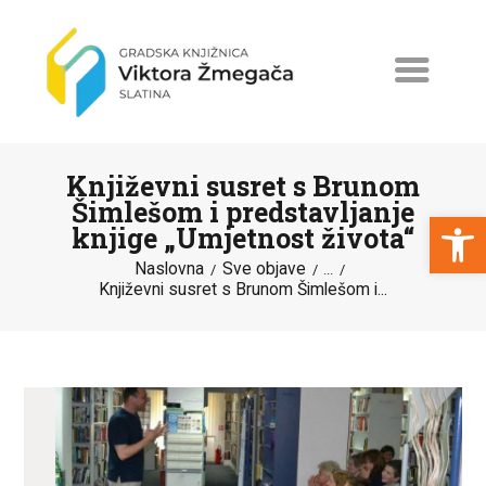
Književni susret s Brunom
Šimlešom i predstavljanje
Open toolbar
knjige „Umjetnost života“
Naslovna
Sve objave
NASLOVNA
...
Književni susret s Brunom Šimlešom i...
NOVOSTI
ERASMUS+
PROGRAMI I PROJEKTI
KATALOG
O KNJIŽNICI