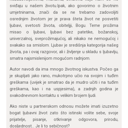
sviđaju u našem životu.Ipak, ako govorimo o životnim
umjetninama, znači da se ne trebamo zadovoljiti
osrednjim životom jer je prava šteta život ne posvetiti
ljubavi, svetosti života, obiteljji, Bogu. Teme prožima
misao o ljubavi, ljubavi bez patetike, božanskoj,
univerzalnoj, sveprožimajućoj, ali nikako ne nemogućoj i
svakako sa smislom. Ljubav je središnja kategorija našeg
života, pa i ovaj razgovor, ali i življenje u skladu s ljubavlju,
smatra najsmislenijom mogućom radnjom.
Autor navodi da ima mnogo životnog iskustva. Počeo ga
je skupljati jako rano, mukotrpno učio na svojim i tuđim
greškama (uvijek je smatrao da je mudro učiti i na tuđim
greškama, kao i na uspjesima), a zadnjih godina je
svakodnevnom kontaktu s velikim brojem ljudi.
Ako niste u partnerskom odnosu možete imati izuzetno
bogat ljubavni život zato što istinski volite sebe, svoje
prijatelje, pisanje, otkrivanje odgovora, prirodu,
dosljednost… Je li to sebičnost?