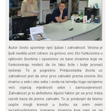
Autor često spominje riječ ljubav i zahvalnost. Većina je
ljudi navikla uzeti zdravo za gotovo ono što funkcionira u
njiihovim životima i opsesivno se bave stvarima koje ne
funkcioniraju misleći da će tako brže i bolje pronaći
rješenje. To je pogrešno. Pretpostavka života uz
zahvalnost jest da smo prvo zahvalni prema onome što
imamo u sebi i oko sebe i onda na temelju toga razvijemo
veći osjećaj vrijednosti sebe i samouvjerenost.
Zahvalnost je tu definitivno ključni faktor jer se prvo treba
razviti baza da jesmo zahvalni. To je preduvjet da bismo
uopće mogli krenuti u borbu sa svim onim
nezadovoljstvima, manama, stvarima koje nam se ne