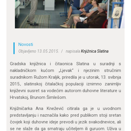
ZA KORISNIKE
ODJELI
DOKUMENTI
KONTAKT
Novosti
Objavljeno 13.05.2015.
napisala
Knjižnica Slatina
Gradska knjižnica i čitaonica Slatina u suradnji s
nakladničkom kućom „Ljevak“ i njezinim stručnim
suradnikom Ružom Kraljik, priredila je u utorak, 13. svibnja
2015., slatinskoj čitalačkoj populaciji iznimno zanimljiv
književni susret sa vodećim autorom duhovne literature u
Hrvatskoj, Brunom Šimlešom.
Knjižničarka Ana Knežević citirala ga je u uvodnom
predstavljanju i naznačila kako pred publikom stoji sretan
čovjek koji duhovne ideje prevodi u jezik svakodnevice, ali
se ne slaže da ga smatraju učiteljem ili guruom. Uživa u