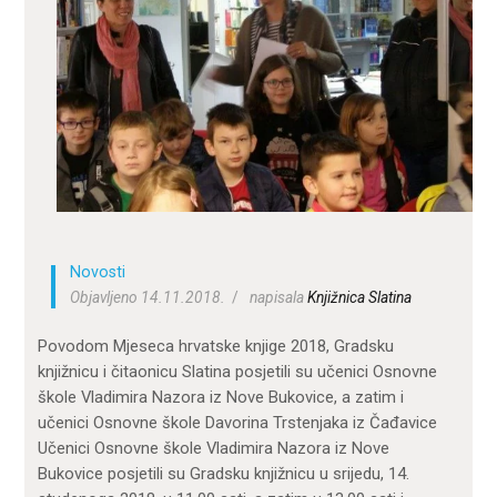
ZA KORISNIKE
ODJELI
DOKUMENTI
KONTAKT
Novosti
Objavljeno 14.11.2018.
napisala
Knjižnica Slatina
Povodom Mjeseca hrvatske knjige 2018, Gradsku
knjižnicu i čitaonicu Slatina posjetili su učenici Osnovne
škole Vladimira Nazora iz Nove Bukovice, a zatim i
učenici Osnovne škole Davorina Trstenjaka iz Čađavice
Učenici Osnovne škole Vladimira Nazora iz Nove
Bukovice posjetili su Gradsku knjižnicu u srijedu, 14.