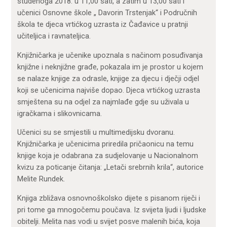
studenoga 2018. u 11,00 sati, a zatim u 13,00 sati i
učenici Osnovne škole „ Davorin Trstenjak“ i Područnih
škola te djeca vrtićkog uzrasta iz Čađavice u pratnji
učiteljica i ravnateljica.
Knjižničarka je učenike upoznala s načinom posuđivanja
knjižne i neknjižne građe, pokazala im je prostor u kojem
se nalaze knjige za odrasle, knjige za djecu i dječji odjel
koji se učenicima najviše dopao. Djeca vrtićkog uzrasta
smještena su na odjel za najmlađe gdje su uživala u
igračkama i slikovnicama.
Učenici su se smjestili u multimedijsku dvoranu.
Knjižničarka je učenicima priredila pričaonicu na temu
knjige koja je odabrana za sudjelovanje u Nacionalnom
kvizu za poticanje čitanja: „Letači srebrnih krila“, autorice
Melite Rundek.
Knjiga zbližava osnovnoškolsko dijete s pisanom riječi i
pri tome ga mnogočemu poučava. Iz svijeta ljudi i ljudske
obitelji. Melita nas vodi u svijet posve malenih bića, koja