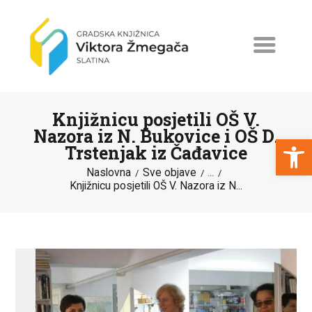
Knjižnicu posjetili OŠ V.
Nazora iz N. Bukovice i OŠ D.
Open toolbar
Trstenjak iz Čađavice
Naslovna
Sve objave
NASLOVNA
...
Knjižnicu posjetili OŠ V. Nazora iz N...
NOVOSTI
ERASMUS+
PROGRAMI I PROJEKTI
KATALOG
O KNJIŽNICI