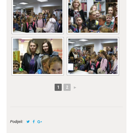
1
2
►
Podijeli: