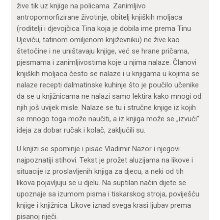
žive tik uz knjige na policama. Zanimljivo
antropomorfizirane životinje, obitelj knjiških moljaca
(roditelji i djevojčica Tina koja je dobila ime prema Tinu
Ujeviću, tatinom omiljenom književniku) ne žive kao
štetočine i ne uništavaju knjige, već se hrane pričama,
pjesmama i zanimljivostima koje u njima nalaze. Članovi
knjiških moljaca često se nalaze i u knjigama u kojima se
nalaze recepti dalmatinske kuhinje što je poučilo učenike
da se u knjižnicama ne nalazi samo lektira kako mnogi od
njih još uvijek misle. Nalaze se tu i stručne knjige iz kojih
se mnogo toga može naučiti, a iz knjiga može se „izvući“
ideja za dobar ručak i kolač, zaključili su.
U knjizi se spominje i pisac Vladimir Nazor i njegovi
najpoznatiji stihovi. Tekst je prožet aluzijama na likove i
situacije iz proslavljenih knjiga za djecu, a neki od tih
likova pojavljuju se u djelu. Na suptilan način dijete se
upoznaje sa izumom pisma i tiskarskog stroja, poviješću
knjige i knjižnica. Likove iznad svega krasi ljubav prema
pisanoj riječi.