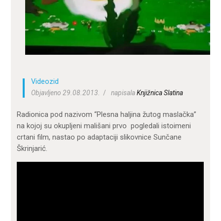
ZA KORISNIKE
ODJELI
DOKUMENTI
KONTAKT
Videozid
Objavljeno 29.08.2013.
napisala
Knjižnica Slatina
Radionica pod nazivom “Plesna haljina žutog maslačka”
na kojoj su okupljeni mališani prvo pogledali istoimeni
crtani film, nastao po adaptaciji slikovnice Sunčane
Škrinjarić.