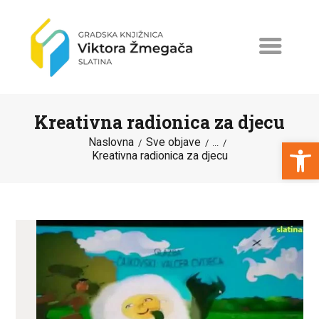
Kreativna radionica za djecu
Open toolbar
Naslovna
Sve objave
...
Kreativna radionica za djecu
NASLOVNA
NOVOSTI
ERASMUS+
PROGRAMI I PROJEKTI
KATALOG
O KNJIŽNICI