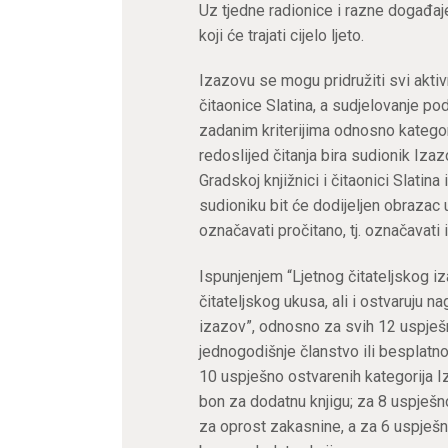
Uz tjedne radionice i razne događaje 
koji će trajati cijelo ljeto.
Izazovu se mogu pridružiti svi aktivn
čitaonice Slatina, a sudjelovanje p
zadanim kriterijima odnosno kategori
redoslijed čitanja bira sudionik Iza
Gradskoj knjižnici i čitaonici Slatin
sudioniku bit će dodijeljen obrazac 
označavati pročitano, tj. označavati 
Ispunjenjem “Ljetnog čitateljskog iza
čitateljskog ukusa, ali i ostvaruju n
izazov”, odnosno za svih 12 uspješn
jednogodišnje članstvo ili besplatn
10 uspješno ostvarenih kategorija I
bon za dodatnu knjigu; za 8 uspješn
za oprost zakasnine, a za 6 uspješn