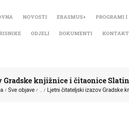
NASLOVNA
OVNA
NOVOSTI
ERASMUS+
PROGRAMI I
NOVOSTI
RISNIKE
ODJELI
DOKUMENTI
KONTAK
ERASMUS+
PROGRAMI I
PROJEKTI
v Gradske knjižnice i čitaonice Slatin
KATALOG
na
Sve objave
Ljetni čitateljski izazov Gradske knj
...
O KNJIŽNICI
ZA KORISNIKE