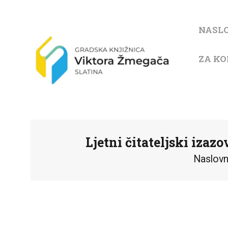
NASL
ZA KO
Ljetni čitateljski izazo
Naslov