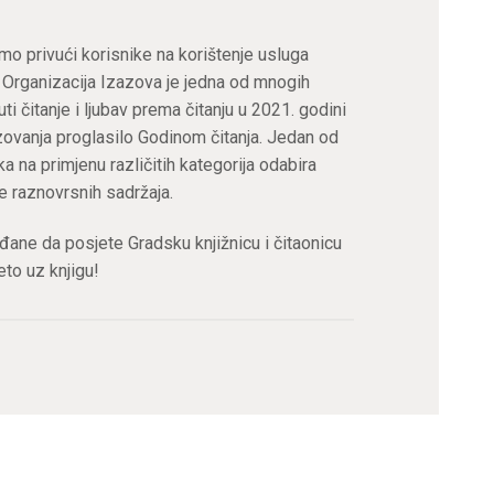
mo privući korisnike na korištenje usluga
a. Organizacija Izazova je jedna od mnogih
i čitanje i ljubav prema čitanju u 2021. godini
azovanja proglasilo Godinom čitanja. Jedan od
ka na primjenu različitih kategorija odabira
je raznovrsnih sadržaja.
ane da posjete Gradsku knjižnicu i čitaonicu
eto uz knjigu!