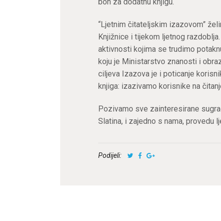
bon za dodatnu knjigu.
“Ljetnim čitateljskim izazovom” želi
Knjižnice i tijekom ljetnog razdoblj
aktivnosti kojima se trudimo potaknut
koju je Ministarstvo znanosti i obr
ciljeva Izazova je i poticanje korisni
knjiga: izazivamo korisnike na čitan
Pozivamo sve zainteresirane sugrađ
Slatina, i zajedno s nama, provedu lj
Podijeli: