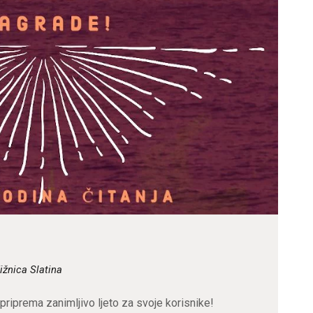
ižnica Slatina
 priprema zanimljivo ljeto za svoje korisnike!