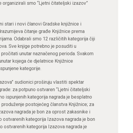
organizirali smo “Ljetni čitateljski izazov”
i stari i novi članovi Gradske knjižnice i
odrazumijeva čitanje građe Knjižnice prema
jama. Odabrali smo 12 različitih kategorija čiji
zova. Sve knjige potrebno je posuditi u
a i pročitati unutar naznačenog perioda. Svakom
unutar kojega će djelatnice Knjižnice
ispunjene kategorije.
zova” sudionici proširuju vlastiti spektar
agrade: za potpuno ostvaren “Ljetni čitateljski
o ispunjenih kategorija nagrada je besplatno
o produženje postojećeg članstva Knjižnice; za
zazova nagrada je bon za oprost zakasnike i
o ostvarenih kategorija Izazova nagrada je bon
o ostvarenih kategorija Izazova nagrada je