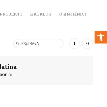
 PROJEKTI
KATALOG
O KNJIŽNICI
T
Open toolbar
latina
onici...