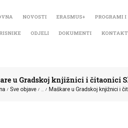
NASLOVNA
OVNA
NOVOSTI
ERASMUS+
PROGRAMI I
NOVOSTI
RISNIKE
ODJELI
DOKUMENTI
KONTAK
ERASMUS+
PROGRAMI I
PROJEKTI
re u Gradskoj knjižnici i čitaonici S
KATALOG
na
Sve objave
Maškare u Gradskoj knjižnici i čita
...
O KNJIŽNICI
ZA KORISNIKE