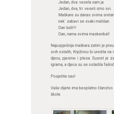
Jedan, dva: vesela sam ja.
Jedan, dva, tri: veseli smo svi.
Maškare su danas svima sretan
nek` zabavi se svaki mališan.
Dan ludi!!!
Dan, nama svima maskenbal!
Najuspješnija maškara zatim je preuzel
svih ostalih, Knjižnicu bi uredila na
djecu, pjesme i plesa. Susret je z
igrama, a djeca su se osladila fašn
Posjetite nas!
Vaše dijete ima besplatno članstvo
škole.