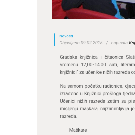
Novosti
Objavljeno 09.02.2015.
napisala
Knj
Gradska knjižnica i čitaonica Slat
vremenu 12,00-14,00 sati, literar
knjižnici“ za učenike nižih razreda o
Na samom početku radionice, djeca
izrađene u Knjižnici prošloga tjedn
Učenici nižih razreda zatim su pis
mišljenju maškara, najzanimljivija
razreda.
Maškare