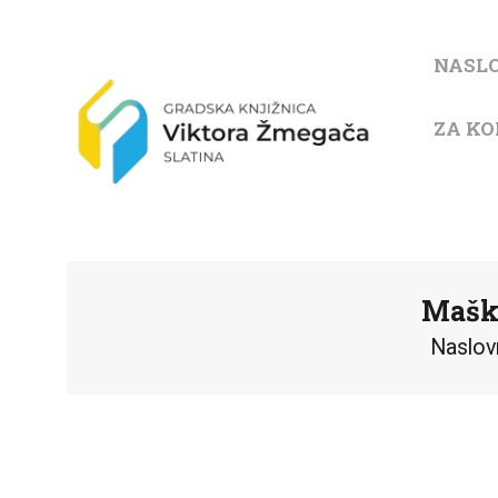
NASL
ZA KO
Maška
Naslov