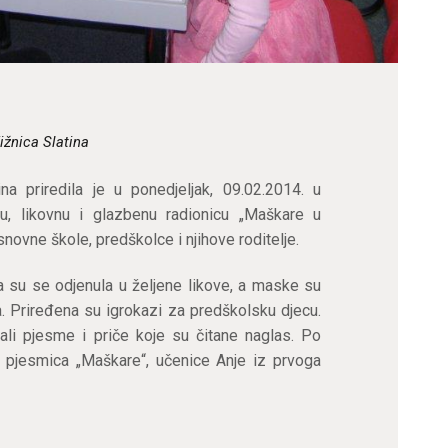
ižnica Slatina
ina priredila je u ponedjeljak, 09.02.2014. u
nu, likovnu i glazbenu radionicu „Maškare u
snovne škole, predškolce i njihove roditelje.
 su se odjenula u željene likove, a maske su
a. Priređena su igrokazi za predškolsku djecu.
ali pjesme i priče koje su čitane naglas. Po
 je pjesmica „Maškare“, učenice Anje iz prvoga