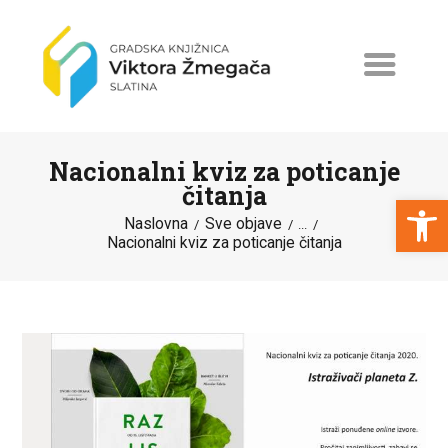
Nacionalni kviz za poticanje
čitanja
Open toolbar
Naslovna
Sve objave
...
Nacionalni kviz za poticanje čitanja
NASLOVNA
NOVOSTI
ERASMUS+
PROGRAMI I PROJEKTI
KATALOG
O KNJIŽNICI