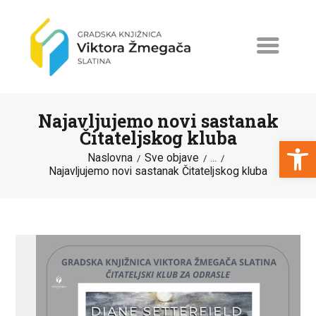
Najavljujemo novi sastanak
Čitateljskog kluba
Open toolbar
Naslovna
Sve objave
...
Najavljujemo novi sastanak Čitateljskog kluba
NASLOVNA
NOVOSTI
ERASMUS+
PROGRAMI I PROJEKTI
KATALOG
O KNJIŽNICI