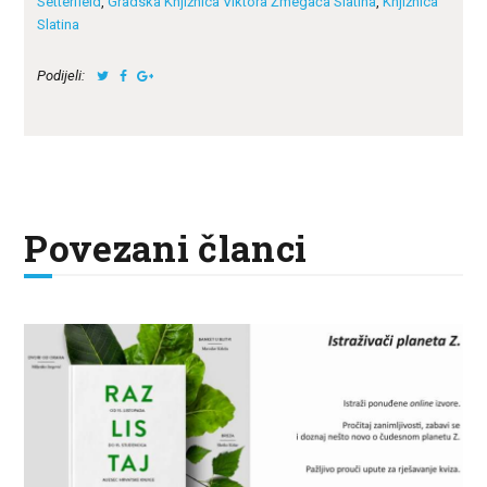
Setterfield
,
Gradska Knjižnica Viktora Žmegača Slatina
,
Knjižnica
Slatina
Podijeli:
Povezani članci