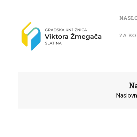
NASL
ZA KO
Na
Naslov