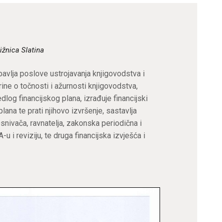
ODJELI
DOKUMENTI
ižnica Slatina
KONTAKT
avlja poslove ustrojavanja knjigovodstva i
rine o točnosti i ažurnosti knjigovodstva,
dlog financijskog plana, izrađuje financijski
lana te prati njihovo izvršenje, sastavlja
Osnivača, ravnatelja, zakonska periodična i
u i reviziju, te druga financijska izvješća i