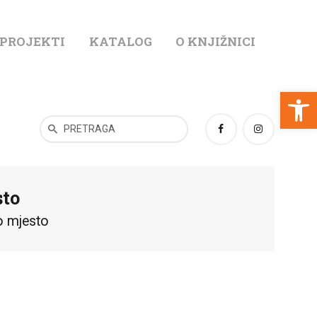
 PROJEKTI
KATALOG
O KNJIŽNICI
T
Open toolbar
sto
o mjesto