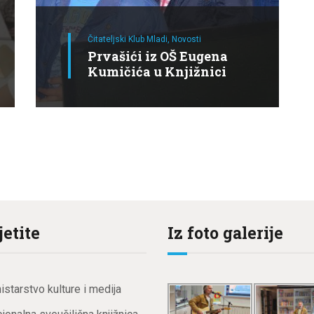
Čitateljski Klub Mladi,
Novosti
Prvašići iz OŠ Eugena
Kumičića u Knjižnici
jetite
Iz foto galerije
istarstvo kulture i medija