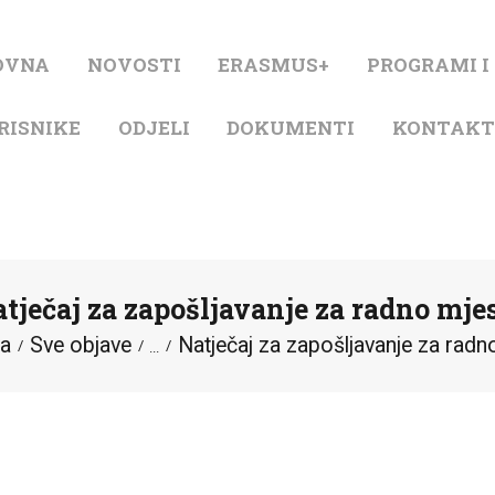
NASLOVNA
OVNA
NOVOSTI
ERASMUS+
PROGRAMI I
NOVOSTI
RISNIKE
ODJELI
DOKUMENTI
KONTAK
ERASMUS+
PROGRAMI I
PROJEKTI
tječaj za zapošljavanje za radno mje
KATALOG
na
Sve objave
Natječaj za zapošljavanje za radn
...
O KNJIŽNICI
ZA KORISNIKE