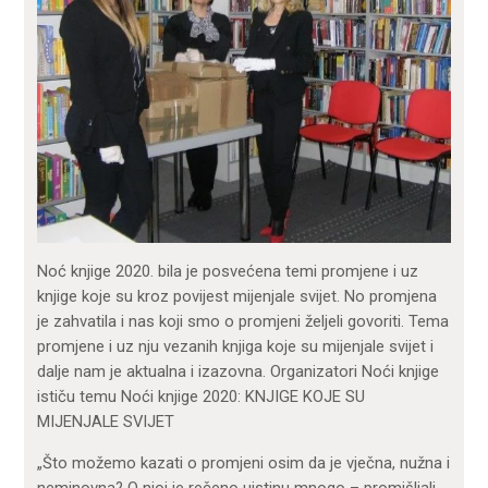
Noć knjige 2020. bila je posvećena temi promjene i uz
knjige koje su kroz povijest mijenjale svijet. No promjena
je zahvatila i nas koji smo o promjeni željeli govoriti. Tema
promjene i uz nju vezanih knjiga koje su mijenjale svijet i
dalje nam je aktualna i izazovna. Organizatori Noći knjige
ističu temu Noći knjige 2020: KNJIGE KOJE SU
MIJENJALE SVIJET
„Što možemo kazati o promjeni osim da je vječna, nužna i
neminovna? O njoj je rečeno uistinu mnogo – promišljali