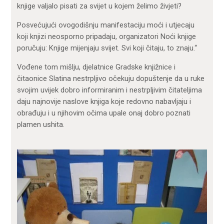
knjige valjalo pisati za svijet u kojem želimo živjeti?
Posvećujući ovogodišnju manifestaciju moći i utjecaju
koji knjizi neosporno pripadaju, organizatori Noći knjige
poručuju: Knjige mijenjaju svijet. Svi koji čitaju, to znaju.“
Vođene tom mišlju, djelatnice Gradske knjižnice i
čitaonice Slatina nestrpljivo očekuju dopuštenje da u ruke
svojim uvijek dobro informiranim i nestrpljivim čitateljima
daju najnovije naslove knjiga koje redovno nabavljaju i
obrađuju i u njihovim očima upale onaj dobro poznati
plamen ushita.