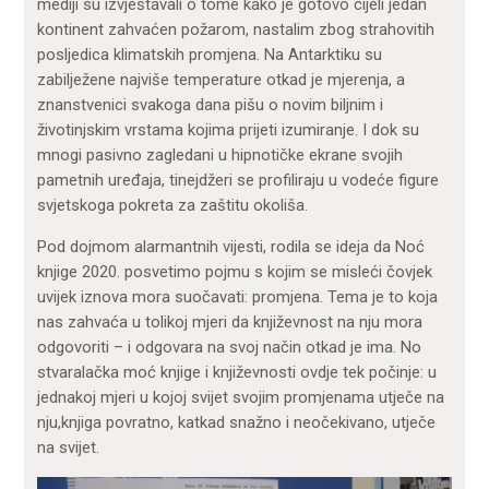
mediji su izvještavali o tome kako je gotovo cijeli jedan
kontinent zahvaćen požarom, nastalim zbog strahovitih
posljedica klimatskih promjena. Na Antarktiku su
zabilježene najviše temperature otkad je mjerenja, a
znanstvenici svakoga dana pišu o novim biljnim i
životinjskim vrstama kojima prijeti izumiranje. I dok su
mnogi pasivno zagledani u hipnotičke ekrane svojih
pametnih uređaja, tinejdžeri se profiliraju u vodeće figure
svjetskoga pokreta za zaštitu okoliša.
Pod dojmom alarmantnih vijesti, rodila se ideja da Noć
knjige 2020. posvetimo pojmu s kojim se misleći čovjek
uvijek iznova mora suočavati: promjena. Tema je to koja
nas zahvaća u tolikoj mjeri da književnost na nju mora
odgovoriti – i odgovara na svoj način otkad je ima. No
stvaralačka moć knjige i književnosti ovdje tek počinje: u
jednakoj mjeri u kojoj svijet svojim promjenama utječe na
nju,knjiga povratno, katkad snažno i neočekivano, utječe
na svijet.