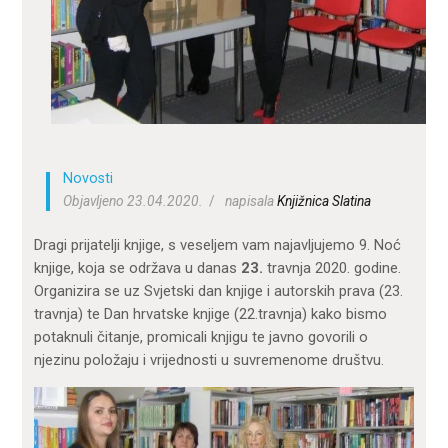
ZA KORISNIKE
ODJELI
DOKUMENTI
KONTAKT
Novosti
Objavljeno 23.04.2020.
napisala
Knjižnica Slatina
Dragi prijatelji knjige, s veseljem vam najavljujemo 9. Noć
knjige, koja se održava u danas
23.
travnja 2020. godine.
Organizira se uz Svjetski dan knjige i autorskih prava (23.
travnja) te Dan hrvatske knjige (22.travnja) kako bismo
potaknuli čitanje, promicali knjigu te javno govorili o
njezinu položaju i vrijednosti u suvremenome društvu.