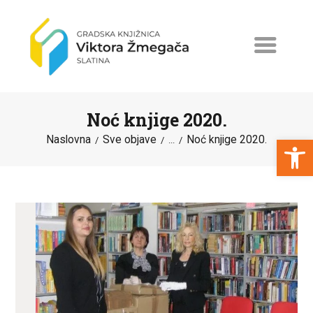
Noć knjige 2020.
Open toolbar
Naslovna
Sve objave
Noć knjige 2020.
...
NASLOVNA
NOVOSTI
ERASMUS+
PROGRAMI I PROJEKTI
KATALOG
O KNJIŽNICI