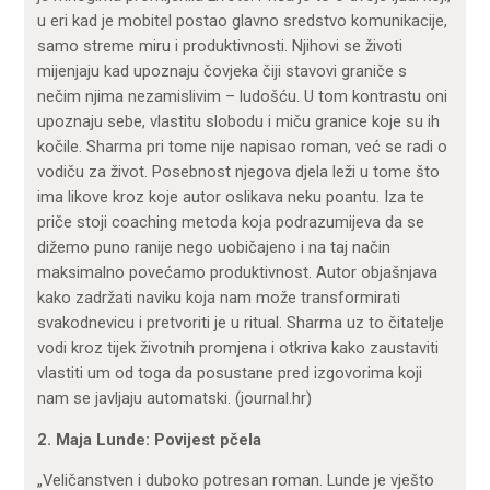
u eri kad je mobitel postao glavno sredstvo komunikacije,
samo streme miru i produktivnosti. Njihovi se životi
mijenjaju kad upoznaju čovjeka čiji stavovi graniče s
nečim njima nezamislivim – ludošću. U tom kontrastu oni
upoznaju sebe, vlastitu slobodu i miču granice koje su ih
kočile. Sharma pri tome nije napisao roman, već se radi o
vodiču za život. Posebnost njegova djela leži u tome što
ima likove kroz koje autor oslikava neku poantu. Iza te
priče stoji coaching metoda koja podrazumijeva da se
dižemo puno ranije nego uobičajeno i na taj način
maksimalno povećamo produktivnost. Autor objašnjava
kako zadržati naviku koja nam može transformirati
svakodnevicu i pretvoriti je u ritual. Sharma uz to čitatelje
vodi kroz tijek životnih promjena i otkriva kako zaustaviti
vlastiti um od toga da posustane pred izgovorima koji
nam se javljaju automatski. (journal.hr)
2. Maja Lunde: Povijest pčela
„Veličanstven i duboko potresan roman. Lunde je vješto