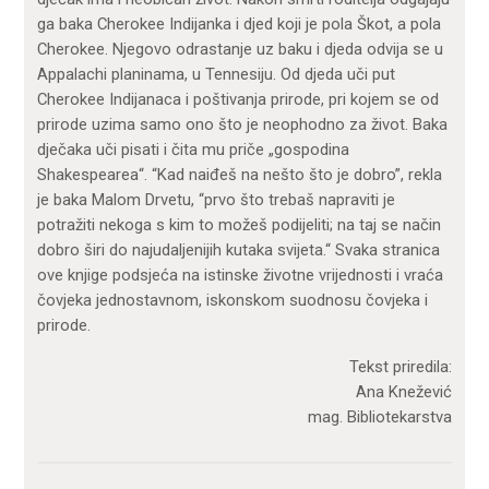
ga baka Cherokee Indijanka i djed koji je pola Škot, a pola
Cherokee. Njegovo odrastanje uz baku i djeda odvija se u
Appalachi planinama, u Tennesiju. Od djeda uči put
Cherokee Indijanaca i poštivanja prirode, pri kojem se od
prirode uzima samo ono što je neophodno za život. Baka
dječaka uči pisati i čita mu priče „gospodina
Shakespearea“. “Kad naiđeš na nešto što je dobro”, rekla
je baka Malom Drvetu, “prvo što trebaš napraviti je
potražiti nekoga s kim to možeš podijeliti; na taj se način
dobro širi do najudaljenijih kutaka svijeta.“ Svaka stranica
ove knjige podsjeća na istinske životne vrijednosti i vraća
čovjeka jednostavnom, iskonskom suodnosu čovjeka i
prirode.
Tekst priredila:
Ana Knežević
mag. Bibliotekarstva