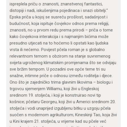
ispreplela priču o znanosti, znanstvenoj fantastici,
distopiji i nadi, iskušenjima pojedinaca i snazi obitelji.“
Epska priča u kojoj se susreću prošlost, sadašnjost i
budućnost, koja ispituje čovjekov odnos prema religiji,
znanosti, no u prvom redu prema prirodi – priča o tome
kako čovjekova interakcija i s najmanjim bićima može
presudno utjecati na to hoćemo li opstati kao ljudska
vrsta ili nećemo. Povijest pčela roman je s globalno
relevantnom temom s obzirom na stanje suvremenog
svijeta ugroženog klimatskim promjenama što se odvijaju
sve bržim tempom. U pozadini ove opće teme tri su
snažne, intimne priče o odnosu između roditelja i djece.
Ono što je zajedničko trima glavnim likovima – biologu i
trgovcu sjemenjem Williamu, koji živi u Engleskoj
sredinom 19. stoljeća, i koji je konstruirao novi tip
košnice; pčelaru Georgeu, koji živi u Americi sredinom 20.
stoljeća i vodi unaprijed izgubljenu bitku u uzgoju pčela
suočen s modernom agrikulturom; Kineskinji Tao, koja živi
u Kini krajem 21. stoljeća, u vrijeme kad su pčele već