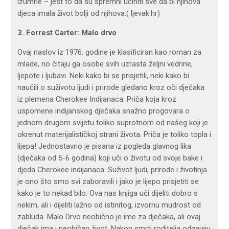
izumrle – jest to da su spremni učiniti sve da bi njihova
djeca imala život bolji od njihova.( ljevak.hr)
3. Forrest Carter: Malo drvo
Ovaj naslov iz 1976. godine je klasificiran kao roman za
mlade, no čitaju ga osobe svih uzrasta željni vedrine,
ljepote i ljubavi. Neki kako bi se prisjetili, neki kako bi
naučili o suživotu ljudi i prirode gledano kroz oči dječaka
iz plemena Cherokee Indijanaca. Priča koja kroz
uspomene indijanskog dječaka snažno progovara o
jednom drugom svijetu toliko suprotnom od našeg koji je
okrenut materijalističkoj strani života. Priča je toliko topla i
lijepa! Jednostavno je pisana iz pogleda glavnog lika
(dječaka od 5-6 godina) koji uči o životu od svoje bake i
djeda Cherokee indijanaca. Suživot ljudi, prirode i životinja
je ono što smo svi zaboravili i jako je lijepo prisjetiti se
kako je to nekad bilo. Ova nas knjiga uči dijeliti dobro s
nekim, ali i dijeliti lažno od istinitog, izvornu mudrost od
zabluda. Malo Drvo neobično je ime za dječaka, ali ovaj
dječak ima i neobičan život. Nakon smrti roditelja odgajaju