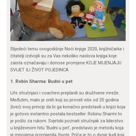
Slijedeći temu ovogodišnje Noći knjige 2020, knjižničarke i
čitatelji izdvojili su za Vas nekoliko naslova knjiga koje
zaista označavaju i donose promjene KOJE MIJENJAJU
SVIJET ILI ŽIVOT POJEDINCA
1. Robin Sharma: Budni u pet
Life stručnjaci i coachevi preplavili su društvene mreže.
Međutim, malo je onih koji su proveli više od 20 godina
živeći svoj princip da bi ga konačno predstavili u knjizi koja
je gotovo instantno postala bestseller. Robinu Sharmi to
je pošlo za rukom. Svjetski poznati stručnjak za liderstvo
u književnom hitu ‘Budni u pet’, predstavio je metodu koja
je mnogima promijenila živote. Priča je to o dvoje ljudi koji,