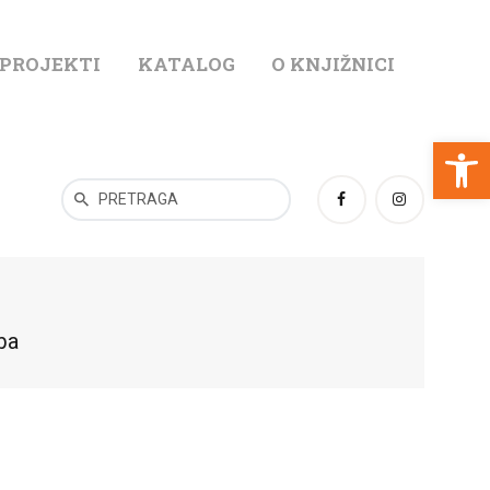
 PROJEKTI
KATALOG
O KNJIŽNICI
T
Open toolbar
uba