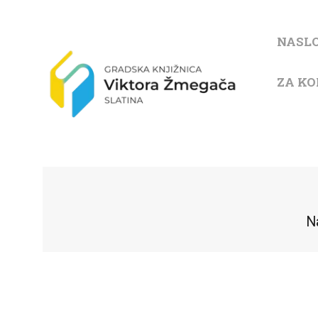
NASL
ZA KO
N