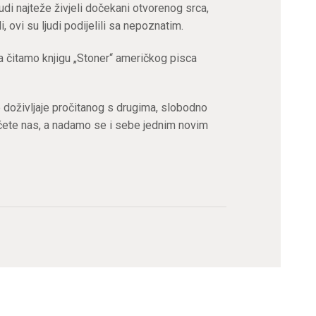
udi najteže živjeli dočekani otvorenog srca,
, ovi su ljudi podijelili sa nepoznatim.
ba čitamo knjigu „Stoner“ američkog pisca
voje doživljaje pročitanog s drugima, slobodno
 ćete nas, a nadamo se i sebe jednim novim