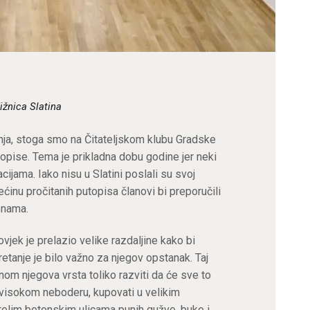
ižnica Slatina
nja, stoga smo na Čitateljskom klubu Gradske
putopise. Tema je prikladna dobu godine jer neki
ijama. Iako nisu u Slatini poslali su svoj
ćinu pročitanih putopisa članovi bi preporučili
jenama.
ovjek je prelazio velike razdaljine kako bi
retanje je bilo važno za njegov opstanak. Taj
ednom njegova vrsta toliko razviti da će sve to
u visokom neboderu, kupovati u velikim
relim betonskim ulicama punih gužve, buke i