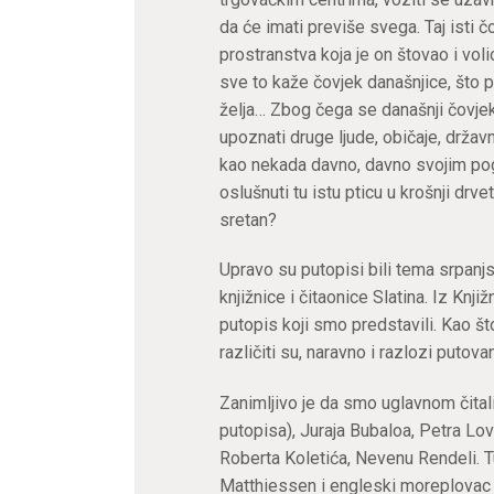
da će imati previše svega. Taj isti č
prostranstva koja je on štovao i voli
sve to kaže čovjek današnjice, što 
želja… Zbog čega se današnji čovjek 
upoznati druge ljude, običaje, državn
kao nekada davno, davno svojim pogle
oslušnuti tu istu pticu u krošnji drvet
sretan?
Upravo su putopisi bili tema srpanj
knjižnice i čitaonice Slatina. Iz Kn
putopis koji smo predstavili. Kao što
različiti su, naravno i razlozi putova
Zanimljivo je da smo uglavnom čita
putopisa), Juraja Bubaloa, Petra Lov
Roberta Koletića, Nevenu Rendeli. T
Matthiessen i engleski moreplovac 