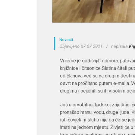
Novosti
Objavljeno 07.07.2021.
napisala
Knj
Vrijeme je godišnjih odmora, putova
knjižnice i čitaonice Slatina čitali 
od članova već su na drugim destinac
osvrt na pročitano putem e-maila. Ve
drugima i ocijenili su ih visokim oc
Još u prvobitnoj ljudskoj zajednici č
pronašao hranu, vodu, druge ljude. K
isti čovjek ni slutio nije da će se j
imati na jednom mjestu. Živjeti će 
trgovačkim centrima, voziti se uzav