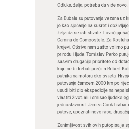
Odluka, želja, potreba da vide novo, 
Za Bubala su putovanja vezana uz kn
je kao sjećanje na susret i doživljaj
želja da se isti shvate. Lovrić pje
Camina de Compostele. Za Rostuhara j
krajevi. Otkriva nam zašto volimo pu
prirodu i ljude. Tomislav Perko putuj
sasvim drugačije prioritete od dota
koje ne bi trebali preći, a Robert Ko
putnika na motoru oko svijeta. Hrvo
putovanja čamcem 2000 km po rijeci
usudi biti dio ekspedicije na nepals
vlastiti život, ali i smisao ljudske e
jednostavnost. James Cook hrabar 
putove, upoznati nove rase, drugači
Zanimljivost svih ovih putopisa je s