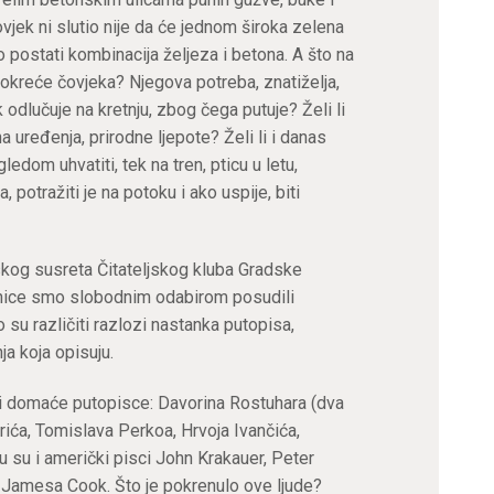
ovjek ni slutio nije da će jednom široka zelena
o postati kombinacija željeza i betona. A što na
pokreće čovjeka? Njegova potreba, znatiželja,
odlučuje na kretnju, zbog čega putuje? Želi li
a uređenja, prirodne ljepote? Želi li i danas
dom uhvatiti, tek na tren, pticu u letu,
a, potražiti je na potoku i ako uspije, biti
skog susreta Čitateljskog kluba Gradske
jižnice smo slobodnim odabirom posudili
 su različiti razlozi nastanka putopisa,
nja koja opisuju.
li domaće putopisce: Davorina Rostuhara (dva
rića, Tomislava Perkoa, Hrvoja Ivančića,
u su i američki pisci John Krakauer, Peter
Jamesa Cook. Što je pokrenulo ove ljude?