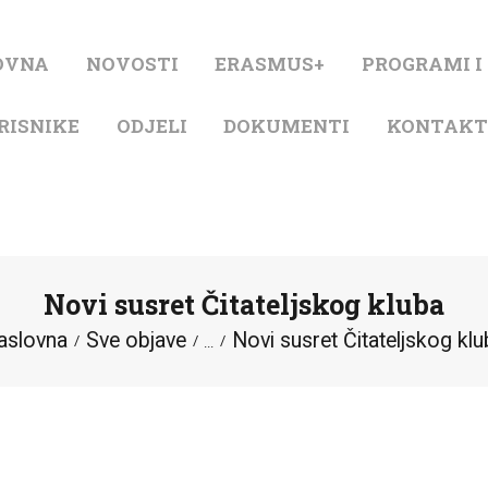
NASLOVNA
OVNA
NOVOSTI
ERASMUS+
PROGRAMI I
NOVOSTI
RISNIKE
ODJELI
DOKUMENTI
KONTAK
ERASMUS+
PROGRAMI I
PROJEKTI
Novi susret Čitateljskog kluba
KATALOG
aslovna
Sve objave
Novi susret Čitateljskog kl
...
O KNJIŽNICI
ZA KORISNIKE