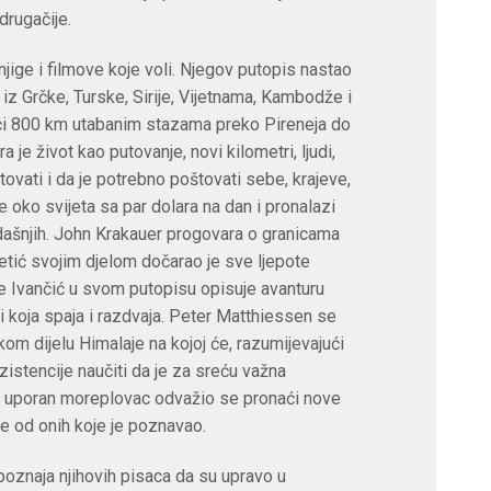
drugačije.
jige i filmove koje voli. Njegov putopis nastao
e iz Grčke, Turske, Sirije, Vijetnama, Kambodže i
šači 800 km utabanim stazama preko Pireneja do
e život kao putovanje, novi kilometri, ljudi,
tovati i da je potrebno poštovati sebe, krajeve,
e oko svijeta sa par dolara na dan i pronalazi
dašnjih. John Krakauer progovara o granicama
letić svojim djelom dočarao je sve ljepote
je Ivančić u svom putopisu opisuje avanturu
 koja spaja i razdvaja. Peter Matthiessen se
kom dijelu Himalaje na kojoj će, razumijevajući
gzistencije naučiti da je za sreću važna
i uporan moreplovac odvažio se pronaći nove
je od onih koje je poznavao.
poznaja njihovih pisaca da su upravo u