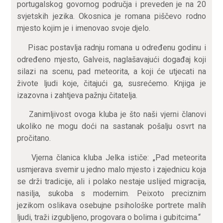
portugalskog govornog područja i preveden je na 20
svjetskih jezika. Okosnica je romana piščevo rodno
mjesto kojim je i imenovao svoje djelo.
Pisac postavlja radnju romana u određenu godinu i
određeno mjesto, Galveis, naglašavajući događaj koji
silazi na scenu, pad meteorita, a koji će utjecati na
živote ljudi koje, čitajući ga, susrećemo. Knjiga je
izazovna i zahtjeva pažnju čitatelja.
Zanimljivost ovoga kluba je što naši vjerni članovi
ukoliko ne mogu doći na sastanak pošalju osvrt na
pročitano.
Vjerna članica kluba Jelka ističe: „Pad meteorita
usmjerava svemir u jedno malo mjesto i zajednicu koja
se drži tradicije, ali i polako nestaje uslijed migracija,
nasilja, sukoba s modernim. Peixoto preciznim
jezikom oslikava osebujne psihološke portrete malih
ljudi, traži izgubljeno, progovara o bolima i gubitcima.“