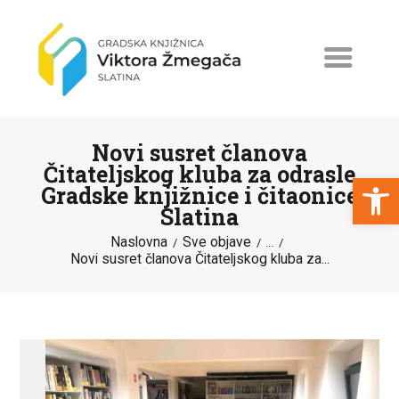
Novi susret članova
Čitateljskog kluba za odrasle
Open toolbar
Gradske knjižnice i čitaonice
Slatina
NASLOVNA
Naslovna
Sve objave
...
NOVOSTI
Novi susret članova Čitateljskog kluba za...
ERASMUS+
PROGRAMI I PROJEKTI
KATALOG
O KNJIŽNICI