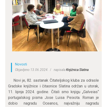
ZA KORISNIKE
ODJELI
DOKUMENTI
KONTAKT
Novosti
Objavljeno 13.06.2024.
napisala
Knjižnica Slatina
Novi je, 82. sastanak Čitateljskog kluba za odrasle
Gradske knjižnice i čitaonice Slatina održan u utorak,
11. lipnja 2024. godine. Čitali smo knjigu „Galveias“
portugalskog pisma Jose Luisa Peixota. Roman je
dobio nagradu Oceanos, najvažniju nagradu