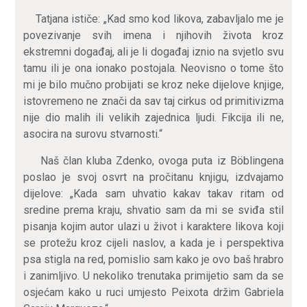
Tatjana ističe: „Kad smo kod likova, zabavljalo me je
povezivanje svih imena i njihovih života kroz
ekstremni događaj, ali je li događaj iznio na svjetlo svu
tamu ili je ona ionako postojala. Neovisno o tome što
mi je bilo mučno probijati se kroz neke dijelove knjige,
istovremeno ne znači da sav taj cirkus od primitivizma
nije dio malih ili velikih zajednica ljudi. Fikcija ili ne,
asocira na surovu stvarnosti.“
Naš član kluba Zdenko, ovoga puta iz Böblingena
poslao je svoj osvrt na pročitanu knjigu, izdvajamo
dijelove: „Kada sam uhvatio kakav takav ritam od
sredine prema kraju, shvatio sam da mi se sviđa stil
pisanja kojim autor ulazi u život i karaktere likova koji
se protežu kroz cijeli naslov, a kada je i perspektiva
psa stigla na red, pomislio sam kako je ovo baš hrabro
i zanimljivo. U nekoliko trenutaka primijetio sam da se
osjećam kako u ruci umjesto Peixota držim Gabriela