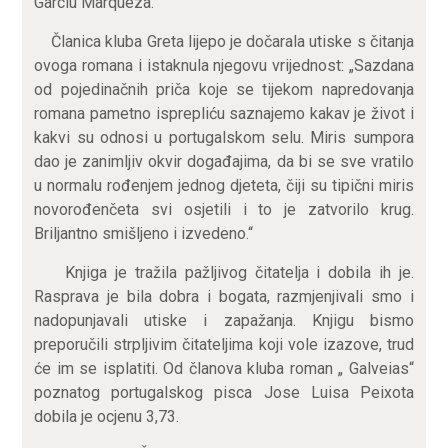
Garciu Marqueza.“
Članica kluba Greta lijepo je dočarala utiske s čitanja
ovoga romana i istaknula njegovu vrijednost: „Sazdana
od pojedinačnih priča koje se tijekom napredovanja
romana pametno isprepliću saznajemo kakav je život i
kakvi su odnosi u portugalskom selu. Miris sumpora
dao je zanimljiv okvir događajima, da bi se sve vratilo
u normalu rođenjem jednog djeteta, čiji su tipični miris
novorođenčeta svi osjetili i to je zatvorilo krug.
Briljantno smišljeno i izvedeno.“
Knjiga je tražila pažljivog čitatelja i dobila ih je.
Rasprava je bila dobra i bogata, razmjenjivali smo i
nadopunjavali utiske i zapažanja. Knjigu bismo
preporučili strpljivim čitateljima koji vole izazove, trud
će im se isplatiti. Od članova kluba roman „ Galveias“
poznatog portugalskog pisca Jose Luisa Peixota
dobila je ocjenu 3,73.