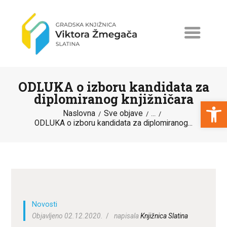
ODLUKA o izboru kandidata za
diplomiranog knjižničara
Open toolbar
Naslovna
Sve objave
...
ODLUKA o izboru kandidata za diplomiranog...
NASLOVNA
NOVOSTI
ERASMUS+
PROGRAMI I PROJEKTI
KATALOG
Novosti
Objavljeno 02.12.2020.
napisala
Knjižnica Slatina
O KNJIŽNICI