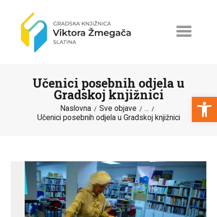
Učenici posebnih odjela u
Gradskoj knjižnici
Open toolbar
Naslovna
Sve objave
...
Učenici posebnih odjela u Gradskoj knjižnici
NASLOVNA
NOVOSTI
ERASMUS+
PROGRAMI I PROJEKTI
KATALOG
O KNJIŽNICI