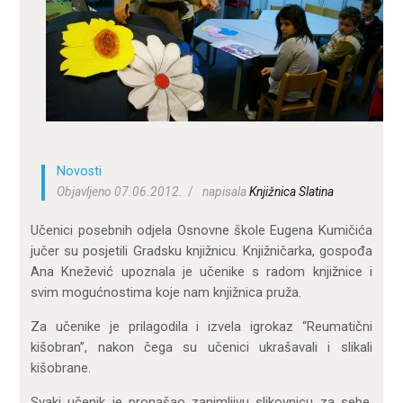
ZA KORISNIKE
ODJELI
DOKUMENTI
KONTAKT
Novosti
Objavljeno 07.06.2012.
napisala
Knjižnica Slatina
Učenici posebnih odjela Osnovne škole Eugena Kumičića
jučer su posjetili Gradsku knjižnicu. Knjižničarka, gospođa
Ana Knežević upoznala je učenike s radom knjižnice i
svim mogućnostima koje nam knjižnica pruža.
Za učenike je prilagodila i izvela igrokaz “Reumatični
kišobran”, nakon čega su učenici ukrašavali i slikali
kišobrane.
Svaki učenik je pronašao zanimljivu slikovnicu za sebe.