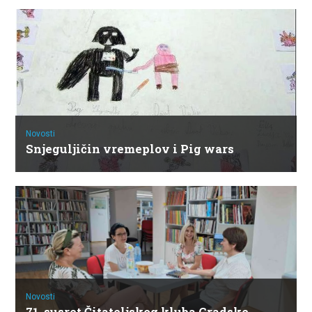
Novosti
Snjeguljičin vremeplov i Pig wars
Novosti
71. susret Čitateljskog kluba Gradske