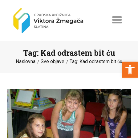
Tag: Kad odrastem bit ću
Open toolbar
Naslovna
Sve objave
Tag: Kad odrastem bit ću
NASLOVNA
NOVOSTI
ERASMUS+
PROGRAMI I PROJEKTI
KATALOG
O KNJIŽNICI