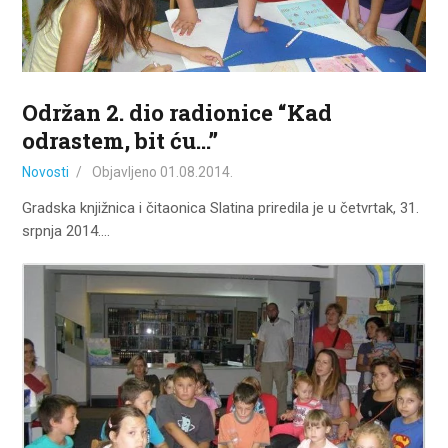
ZA KORISNIKE
ODJELI
DOKUMENTI
Održan 2. dio radionice “Kad
KONTAKT
odrastem, bit ću…”
Novosti
Objavljeno
01.08.2014.
Gradska knjižnica i čitaonica Slatina priredila je u četvrtak, 31.
srpnja 2014.…