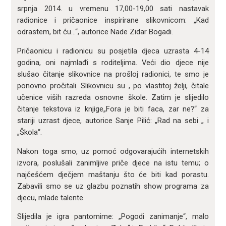
srpnja 2014. u vremenu 17,00-19,00 sati nastavak
radionice i pričaonice inspirirane slikovnicom: „Kad
odrastem, bit ću…“, autorice Nade Zidar Bogadi.
Pričaonicu i radionicu su posjetila djeca uzrasta 4-14
godina, oni najmlađi s roditeljima. Veći dio djece nije
slušao čitanje slikovnice na prošloj radionici, te smo je
ponovno pročitali. Slikovnicu su , po vlastitoj želji, čitale
učenice viših razreda osnovne škole. Zatim je slijedilo
čitanje tekstova iz knjige„Fora je biti faca, zar ne?“ za
stariji uzrast djece, autorice Sanje Pilić: „Rad na sebi „ i
„Škola“.
Nakon toga smo, uz pomoć odgovarajućih internetskih
izvora, poslušali zanimljive priče djece na istu temu; o
najčešćem dječjem maštanju što će biti kad porastu.
Zabavili smo se uz glazbu poznatih show programa za
djecu, mlade talente.
Slijedila je igra pantomime: „Pogodi zanimanje“, malo