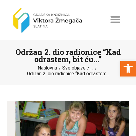
Održan 2. dio radionice “Kad
odrastem, bit ću…”
Open toolbar
Naslovna
Sve objave
...
Održan 2. dio radionice “Kad odrastem...
NASLOVNA
NOVOSTI
ERASMUS+
PROGRAMI I PROJEKTI
KATALOG
O KNJIŽNICI