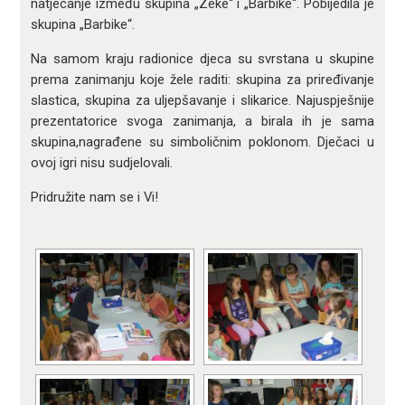
natjecanje između skupina „Zeke“ i „Barbike“. Pobijedila je
skupina „Barbike“.
Na samom kraju radionice djeca su svrstana u skupine
prema zanimanju koje žele raditi: skupina za priređivanje
slastica, skupina za uljepšavanje i slikarice. Najuspješnije
prezentatorice svoga zanimanja, a birala ih je sama
skupina,nagrađene su simboličnim poklonom. Dječaci u
ovoj igri nisu sudjelovali.
Pridružite nam se i Vi!