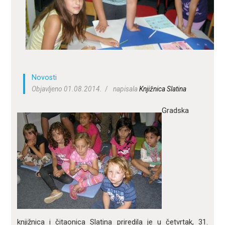
ZA KORISNIKE
ODJELI
DOKUMENTI
KONTAKT
Novosti
Objavljeno 01.08.2014.
napisala
Knjižnica Slatina
Gradska
knjižnica i čitaonica Slatina priredila je u četvrtak, 31.