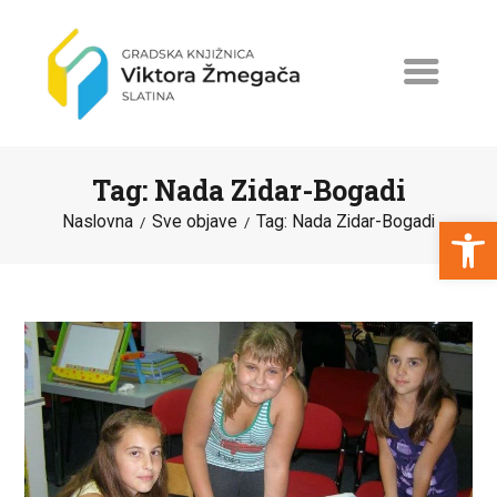
Tag: Nada Zidar-Bogadi
Open toolbar
Naslovna
Sve objave
Tag: Nada Zidar-Bogadi
NASLOVNA
NOVOSTI
ERASMUS+
PROGRAMI I PROJEKTI
KATALOG
O KNJIŽNICI