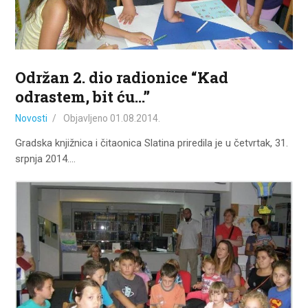
ZA KORISNIKE
ODJELI
DOKUMENTI
Održan 2. dio radionice “Kad
KONTAKT
odrastem, bit ću…”
Novosti
Objavljeno
01.08.2014.
Gradska knjižnica i čitaonica Slatina priredila je u četvrtak, 31.
srpnja 2014.…