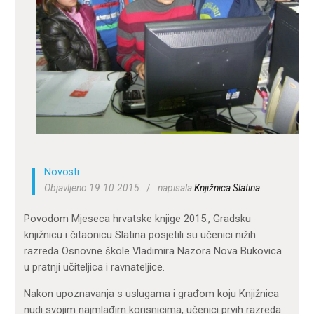
ZA KORISNIKE
ODJELI
DOKUMENTI
KONTAKT
Novosti
Objavljeno 19.10.2015.
napisala
Knjižnica Slatina
Povodom Mjeseca hrvatske knjige 2015., Gradsku
knjižnicu i čitaonicu Slatina posjetili su učenici nižih
razreda Osnovne škole Vladimira Nazora Nova Bukovica
u pratnji učiteljica i ravnateljice.
Nakon upoznavanja s uslugama i građom koju Knjižnica
nudi svojim najmlađim korisnicima, učenici prvih razreda