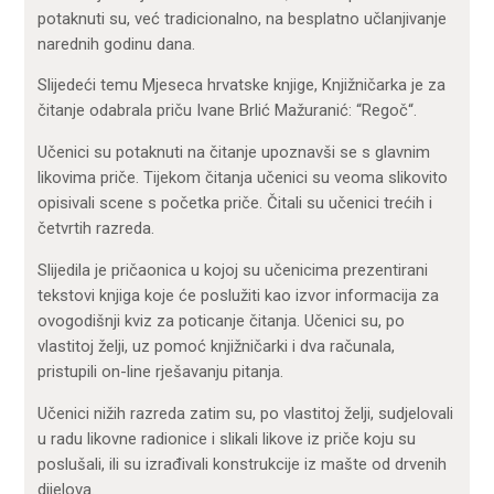
potaknuti su, već tradicionalno, na besplatno učlanjivanje
narednih godinu dana.
Slijedeći temu Mjeseca hrvatske knjige, Knjižničarka je za
čitanje odabrala priču Ivane Brlić Mažuranić: “Regoč“.
Učenici su potaknuti na čitanje upoznavši se s glavnim
likovima priče. Tijekom čitanja učenici su veoma slikovito
opisivali scene s početka priče. Čitali su učenici trećih i
četvrtih razreda.
Slijedila je pričaonica u kojoj su učenicima prezentirani
tekstovi knjiga koje će poslužiti kao izvor informacija za
ovogodišnji kviz za poticanje čitanja. Učenici su, po
vlastitoj želji, uz pomoć knjižničarki i dva računala,
pristupili on-line rješavanju pitanja.
Učenici nižih razreda zatim su, po vlastitoj želji, sudjelovali
u radu likovne radionice i slikali likove iz priče koju su
poslušali, ili su izrađivali konstrukcije iz mašte od drvenih
dijelova.