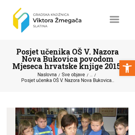
Posjet učenika OŠ V. Nazora
Nova Bukovica povodom
Open toolbar
Mjeseca hrvatske knjige 2015.
Naslovna
Sve objave
NASLOVNA
...
Posjet učenika OŠ V. Nazora Nova Bukovica...
NOVOSTI
ERASMUS+
PROGRAMI I PROJEKTI
KATALOG
O KNJIŽNICI