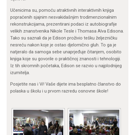
Učenicima su, pomoću atraktivnih interaktivnih knjiga
popraćenih sjajnim nesvakidašnjim trodimenzionalnim
rekonstrukcijama, prezentirani podaci iz autobiografije
velikih znanstvenika Nikole Tesle i Thomasa Alva Edisona.
Tako su saznali da je Edison proživio tešku željezničku
nesreću nakon koje je ostao djelomično gluh. To ga je
natjeralo da samoga sebe unaprjeđuje čitanjem, osobito
knjiga koje su govorile o praktičnoj znanosti i tehnologiji.
Iz tih skromnih početaka, Edison se razvio u najplodnijeg
izumitelja.
Posjetite nas i Vi! Vaše dijete ima besplatno članstvo do
polaska u školu i u prvom razredu osnovne škole!