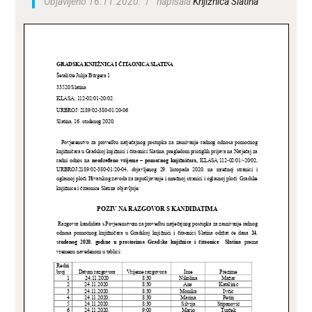
Objavljeno 16.11.2020.
napisala
Knjižnica Slatina
ZA KORISNIKE
ODJELI
DOKUMENTI
KONTAKT