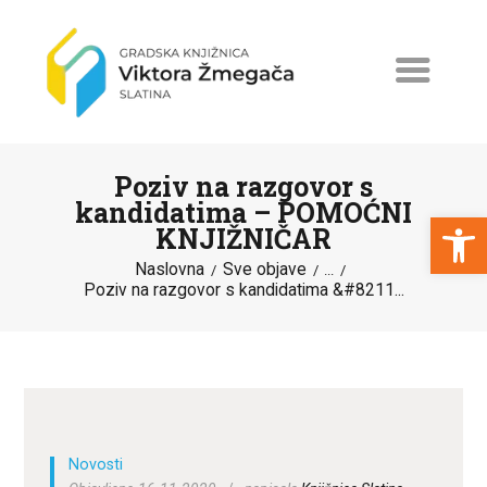
Poziv na razgovor s
kandidatima – POMOĆNI
Open toolbar
KNJIŽNIČAR
Naslovna
Sve objave
NASLOVNA
...
Poziv na razgovor s kandidatima &#8211...
NOVOSTI
ERASMUS+
PROGRAMI I PROJEKTI
KATALOG
Novosti
O KNJIŽNICI