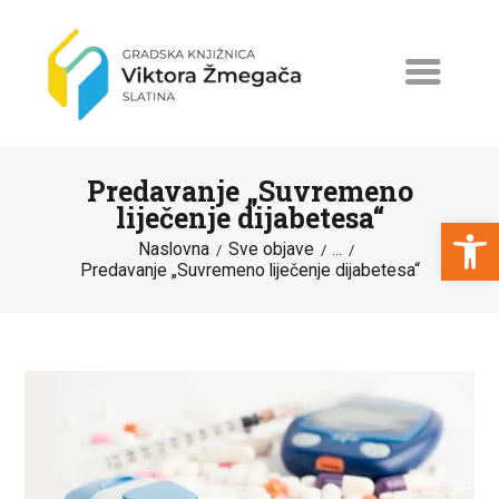
Predavanje „Suvremeno
liječenje dijabetesa“
Open toolbar
Naslovna
Sve objave
...
Predavanje „Suvremeno liječenje dijabetesa“
NASLOVNA
NOVOSTI
ERASMUS+
PROGRAMI I PROJEKTI
KATALOG
O KNJIŽNICI