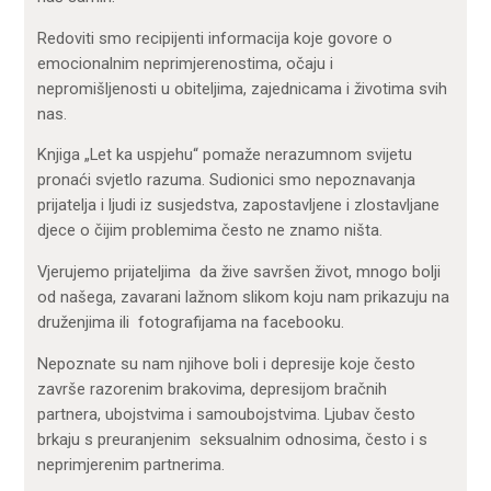
Redoviti smo recipijenti informacija koje govore o
emocionalnim neprimjerenostima, očaju i
nepromišljenosti u obiteljima, zajednicama i životima svih
nas.
Knjiga „Let ka uspjehu“ pomaže nerazumnom svijetu
pronaći svjetlo razuma. Sudionici smo nepoznavanja
prijatelja i ljudi iz susjedstva, zapostavljene i zlostavljane
djece o čijim problemima često ne znamo ništa.
Vjerujemo prijateljima da žive savršen život, mnogo bolji
od našega, zavarani lažnom slikom koju nam prikazuju na
druženjima ili fotografijama na facebooku.
Nepoznate su nam njihove boli i depresije koje često
završe razorenim brakovima, depresijom bračnih
partnera, ubojstvima i samoubojstvima. Ljubav često
brkaju s preuranjenim seksualnim odnosima, često i s
neprimjerenim partnerima.