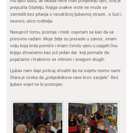
mu liječi dušu, ali nikada neće mati posljednju riječ, ona je
prepušta čitatelju. Knjiga ovakve vrste ne može se
zamisliti bez pitanja o neodrživoj ljubavnoj strasti , o tuzi i
nesreći, ulozi roditelja.
Nasuprot tomu, postoje i misli: osjećam se kao da se
ponovno rađam. Moje želje su prerasle u zanos , imam
volju koja brda pomiče i imam čvrstu vjeru u uspjeh.Ovu
knjigu shvaćamo kao još jedan dar koji pomaže da
pojačamo i hrabrimo se vrlinom i snagom drugih.
Ljubav nam daje poticaj shvatiti da na svijetu nismo sami .
Stara je izreka da „pobjednikove rane brzo zacijele“. Bez
ljubavi svijet ne bi postojao.