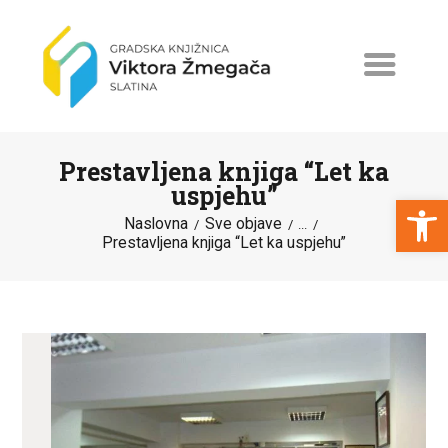
Prestavljena knjiga “Let ka
uspjehu”
Open toolbar
Naslovna
Sve objave
...
Prestavljena knjiga “Let ka uspjehu”
NASLOVNA
NOVOSTI
ERASMUS+
PROGRAMI I PROJEKTI
KATALOG
O KNJIŽNICI