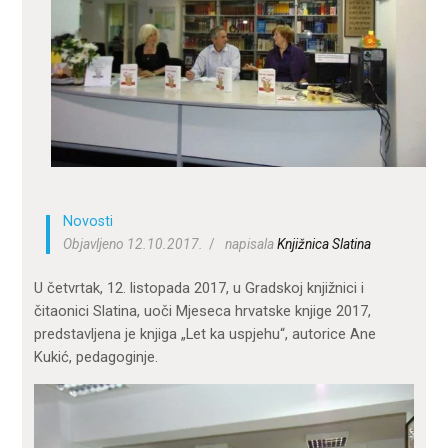
ZA KORISNIKE
ODJELI
DOKUMENTI
KONTAKT
Novosti
Objavljeno 12.10.2017.
napisala
Knjižnica Slatina
U četvrtak, 12. listopada 2017, u Gradskoj knjižnici i
čitaonici Slatina, uoči Mjeseca hrvatske knjige 2017,
predstavljena je knjiga „Let ka uspjehu“, autorice Ane
Kukić, pedagoginje.