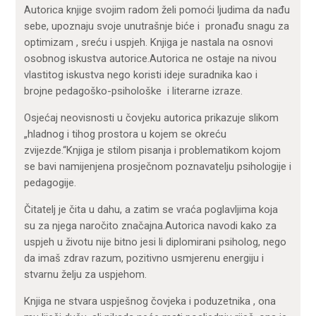
Autorica knjige svojim radom želi pomoći ljudima da nađu
sebe, upoznaju svoje unutrašnje biće i pronađu snagu za
optimizam , sreću i uspjeh. Knjiga je nastala na osnovi
osobnog iskustva autorice.Autorica ne ostaje na nivou
vlastitog iskustva nego koristi ideje suradnika kao i
brojne pedagoško-psihološke i literarne izraze.
Osjećaj neovisnosti u čovjeku autorica prikazuje slikom
„hladnog i tihog prostora u kojem se okreću
zvijezde.“Knjiga je stilom pisanja i problematikom kojom
se bavi namijenjena prosječnom poznavatelju psihologije i
pedagogije.
Čitatelj je čita u dahu, a zatim se vraća poglavljima koja
su za njega naročito značajna.Autorica navodi kako za
uspjeh u životu nije bitno jesi li diplomirani psiholog, nego
da imaš zdrav razum, pozitivno usmjerenu energiju i
stvarnu želju za uspjehom.
Knjiga ne stvara uspješnog čovjeka i poduzetnika , ona