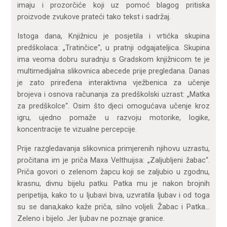
imaju i prozorčiće koji uz pomoć blagog pritiska
proizvode zvukove prateći tako tekst i sadržaj.
Istoga dana, Knjižnicu je posjetila i vrtićka skupina
predškolaca: „Tratinčice“, u pratnji odgajateljica. Skupina
ima veoma dobru suradnju s Gradskom knjižnicom te je
multimedijalna slikovnica abecede prije pregledana. Danas
je zato priređena interaktivna vježbenica za učenje
brojeva i osnova računanja za predškolski uzrast: „Matka
za predškolce“. Osim što djeci omogućava učenje kroz
igru, ujedno pomaže u razvoju motorike, logike,
koncentracije te vizualne percepcije.
Prije razgledavanja slikovnica primjerenih njihovu uzrastu,
pročitana im je priča Maxa Velthuijsa: „Zaljubljeni žabac“.
Priča govori o zelenom žapcu koji se zaljubio u zgodnu,
krasnu, divnu bijelu patku. Patka mu je nakon brojnih
peripetija, kako to u ljubavi biva, uzvratila ljubav i od toga
su se dana,kako kaže priča, silno voljeli. Žabac i Patka…
Zeleno i bijelo. Jer ljubav ne poznaje granice.