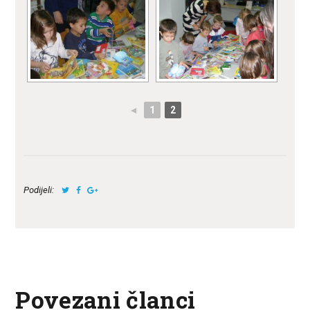
◄
1
2
Podijeli:
Povezani članci