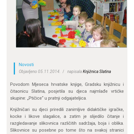
ZA KORISNIKE
ODJELI
DOKUMENTI
KONTAKT
Novosti
Objavljeno 05.11.2014.
napisala
Knjižnica Slatina
Povodom Mjeseca hrvatske knjige, Gradsku knjižnicu i
čitaonicu Slatina, posjetila su djeca najmlađe vrtićke
skupine: „Ptičice“ u pratnji odgajateljica.
Knjižničari su djeci priredili zanimljive didaktičke igračke,
kocke i likove slagalice, a zatim je slijedilo čitanje i
razgledavanje slikovnica različitih sadržaja, boja i oblika.
Slikovnice su posebne po tome što na svakoj stranici