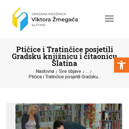
Ptičice i Tratinčice posjetili
Gradsku knjižnicu i čitaonicu
Open toolbar
Slatina
Naslovna
Sve objave
NASLOVNA
...
Ptičice i Tratinčice posjetili Gradsku...
NOVOSTI
ERASMUS+
PROGRAMI I PROJEKTI
KATALOG
O KNJIŽNICI