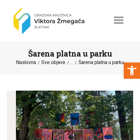
Šarena platna u parku
Open toolbar
Naslovna
Sve objave
Šarena platna u parku
...
NASLOVNA
NOVOSTI
ERASMUS+
PROGRAMI I PROJEKTI
KATALOG
O KNJIŽNICI