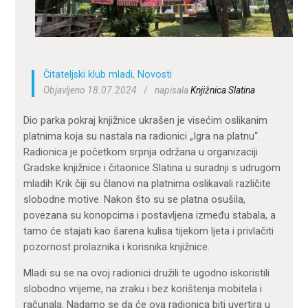
ZA KORISNIKE
ODJELI
DOKUMENTI
Čitateljski klub mladi
,
Novosti
KONTAKT
Objavljeno 18.07.2024.
napisala
Knjižnica Slatina
Dio parka pokraj knjižnice ukrašen je visećim oslikanim
platnima koja su nastala na radionici „Igra na platnu“.
Radionica je početkom srpnja održana u organizaciji
Gradske knjižnice i čitaonice Slatina u suradnji s udrugom
mladih Krik čiji su članovi na platnima oslikavali različite
slobodne motive. Nakon što su se platna osušila,
povezana su konopcima i postavljena između stabala, a
tamo će stajati kao šarena kulisa tijekom ljeta i privlačiti
pozornost prolaznika i korisnika knjižnice.
Mladi su se na ovoj radionici družili te ugodno iskoristili
slobodno vrijeme, na zraku i bez korištenja mobitela i
računala. Nadamo se da će ova radionica biti uvertira u