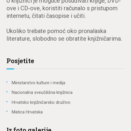
U knjižnici je moguće posuđivati knjige, DVD-
ove i CD-ove, koristiti računalo s pristupom
internetu, čitati časopise i učiti.
Ukoliko trebate pomoć oko pronalaska
literature, slobodno se obratite knjižničarima.
Posjetite
Ministarstvo kulture i medija
Nacionalna sveučilišna knjižnica
Hrvatsko knjižničarsko društvo
Matica Hrvatska
Iz foto galerije