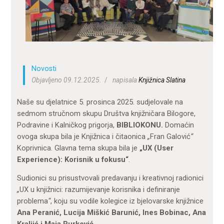
ZA KORISNIKE
ODJELI
DOKUMENTI
KONTAKT
Novosti
Objavljeno 09.12.2025.
napisala
Knjižnica Slatina
Naše su djelatnice 5. prosinca 2025. sudjelovale na
sedmom stručnom skupu Društva knjižničara Bilogore,
Podravine i Kalničkog prigorja,
BIBLIOKONU.
Domaćin
ovoga skupa bila je Knjižnica i čitaonica
„
Fran Galović
“
Koprivnica. Glavna tema skupa bila je
„UX (User
Experience): Korisnik u fokusu“
.
Sudionici su prisustvovali predavanju i kreativnoj radionici
„
UX u knjižnici: razumijevanje korisnika i definiranje
problema
“
, koju su vodile kolegice iz bjelovarske knjižnice
Ana Peranić, Lucija Miškić Barunić, Ines Bobinac, Ana