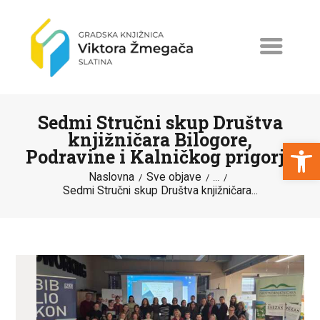
Sedmi Stručni skup Društva
knjižničara Bilogore,
Open toolbar
Podravine i Kalničkog prigorja
Naslovna
Sve objave
NASLOVNA
...
Sedmi Stručni skup Društva knjižničara...
NOVOSTI
ERASMUS+
PROGRAMI I PROJEKTI
KATALOG
O KNJIŽNICI