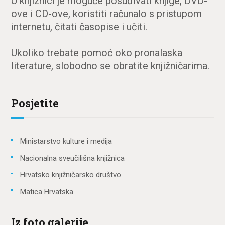
U knjižnici je moguće posuđivati knjige, DVD-
ove i CD-ove, koristiti računalo s pristupom
internetu, čitati časopise i učiti.
Ukoliko trebate pomoć oko pronalaska
literature, slobodno se obratite knjižničarima.
Posjetite
Ministarstvo kulture i medija
Nacionalna sveučilišna knjižnica
Hrvatsko knjižničarsko društvo
Matica Hrvatska
Iz foto galerije