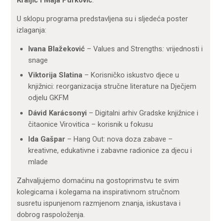
Kraljić i Maja Purković
.
U sklopu programa predstavljena su i sljedeća poster
izlaganja:
Ivana Blažeković
– Values and Strengths
:
vrijednosti i
snage
Viktorija Slatina
– Korisničko iskustvo djece u
knjižnici: reorganizacija stručne literature na Dječjem
odjelu GKFM
Dávid Karácsonyi
– Digitalni arhiv Gradske knjižnice i
čitaonice Virovitica – korisnik u fokusu
Ida Gašpar
– Hang Out: nova doza zabave –
kreativne, edukativne i zabavne radionice za djecu i
mlade
Zahvaljujemo domaćinu na gostoprimstvu te svim
kolegicama i kolegama na inspirativnom stručnom
susretu ispunjenom razmjenom znanja, iskustava i
dobrog raspoloženja.