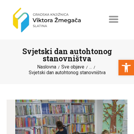
Svjetski dan autohtonog
stanovništva
Open toolbar
Naslovna
Sve objave
...
Svjetski dan autohtonog stanovništva
NASLOVNA
NOVOSTI
ERASMUS+
PROGRAMI I PROJEKTI
KATALOG
O KNJIŽNICI