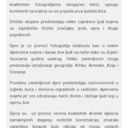
kvalitetnim fotografijama obogaćen tekst, opisuju
kontinenti na kojima su se pojavila prva ljudska bića.
Etničke skupine predstavljaju velike zajednice ljudi kojima
su zajedničke fizičke značajke, jezik, vjera i druge
pojedinosti.
Djeci je uz pomoć fotografija istaknuto kao u nekim
dijelovima svijeta i danas žive ljudi na način kako su živjeli i
tisućama godina unatrag. Veliku zanimljivost stoga
predstavlja istraživanje geografije Afrike, Amerike, Azije i
Oceanije.
Posebnu zanimljivost djeci predstavljaju raznovrsnosti u
izgledu kuća i domova izgrađenih u različitim dijelovima
svijeta jer oni odražavaju način života i običaje ljudi koji u
njemu žive.
Djeca su , uz pomoć veoma kvalitetnih drvenih dijelova
namijenjenih slaganju različitih konstrukcija, stvarala
zanimljive kreacije koje nikoga ne mogu ostaviti