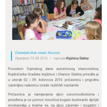
ZA KORISNIKE
ODJELI
DOKUMENTI
KONTAKT
Čitateljski klub mladi
,
Novosti
Objavljeno 10.08.2016.
napisala
Knjižnica Slatina
Povodom Svjetskog dana autohtonog stanovništva,
Knjižničarka Gradske knjižnice i čitanice Slatina priredila je
u utorak 02. i 09. kolovoza 2016. pričaonicu i prigodnu
zanimljivu radionicu izrade različitih nastambi.
Pričaonica je namijenjena djeci osnovnoškolcima i
priređena je uz pomoć mnoštva bogato ilustriranih dječjih
encilopedija u kojima se, na djeci zanimljiv i bogatim i