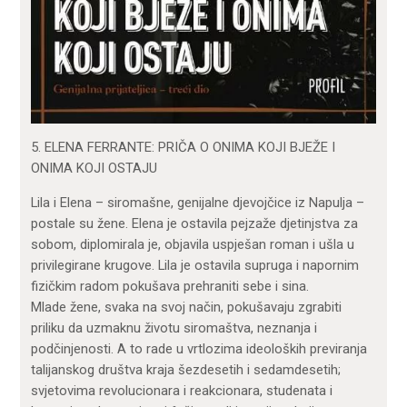
5. ELENA FERRANTE: PRIČA O ONIMA KOJI BJEŽE I
ONIMA KOJI OSTAJU
Lila i Elena – siromašne, genijalne djevojčice iz Napulja –
postale su žene. Elena je ostavila pejzaže djetinjstva za
sobom, diplomirala je, objavila uspješan roman i ušla u
privilegirane krugove. Lila je ostavila supruga i napornim
fizičkim radom pokušava prehraniti sebe i sina.
Mlade žene, svaka na svoj način, pokušavaju zgrabiti
priliku da uzmaknu životu siromaštva, neznanja i
podčinjenosti. A to rade u vrtlozima ideoloških previranja
talijanskog društva kraja šezdesetih i sedamdesetih;
svjetovima revolucionara i reakcionara, studenata i