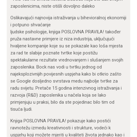
zaposlenicima, niste otišli dovoljno daleko
Oslikavajući najnovija istraživanja u bihevioralnoj ekonomiji
i potpuno shvaćanje
ljudske psihologije, knjiga POSLOVNA PRAVILA! također
pruža nastavne primjere iz niza industrija, uključujući
hvaljene kompanije koje su se pokazale kao loša mjesta
za rad te slabije poznate tvrtke koje postižu
spektakularne rezultate vrednovanjem i slušanjem svojih
zaposlenika. Bock nas vodi u tvrtku jednog od
najeksplozivnijih povijesnih uspjeha kako bi otkrio zašto
se Google dosljedno svrstava medu najbolje tvrtke za
radu svijetu. Pretače 15 godina intenzivnog istraživanja i
razvoja (R&D) zaposlenika u načela koja se lako
primjenjuju u praksi, bilo da ste pojedinac bilo tim od
tisuća ljudi.
Knjiga POSLOVNA PRAVILA! pokazuje kako postići
ravnotežu izmedu kreativnosti i strukture, vodeći k
uspjehu koji možete mjeriti u kvaliteti života jednako kao i