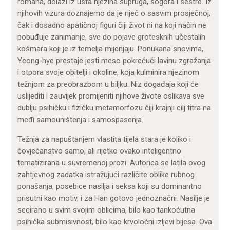
romana, dolazi iz usta njezina supruga, šogora i sestre. Iz
njihovih vizura doznajemo da je riječ o sasvim prosječnoj,
čak i dosadno apatičnoj figuri čiji život ni na koji način ne
pobuđuje zanimanje, sve do pojave grotesknih učestalih
košmara koji je iz temelja mijenjaju. Ponukana snovima,
Yeong-hye prestaje jesti meso pokrećući lavinu zgražanja
i otpora svoje obitelji i okoline, koja kulminira njezinom
težnjom za preobrazbom u biljku. Niz događaja koji će
uslijediti i zauvijek promijeniti njihove živote oslikava sve
dublju psihičku i fizičku metamorfozu čiji krajnji cilj titra na
međi samouništenja i samospasenja.
Težnja za napuštanjem vlastita tijela stara je koliko i
čovječanstvo samo, ali rijetko ovako inteligentno
tematizirana u suvremenoj prozi. Autorica se latila ovog
zahtjevnog zadatka istražujući različite oblike rubnog
ponašanja, posebice nasilja i seksa koji su dominantno
prisutni kao motiv, i za Han gotovo jednoznačni. Nasilje je
secirano u svim svojim oblicima, bilo kao tankoćutna
psihička submisivnost, bilo kao krvoločni izljevi bijesa. Ova