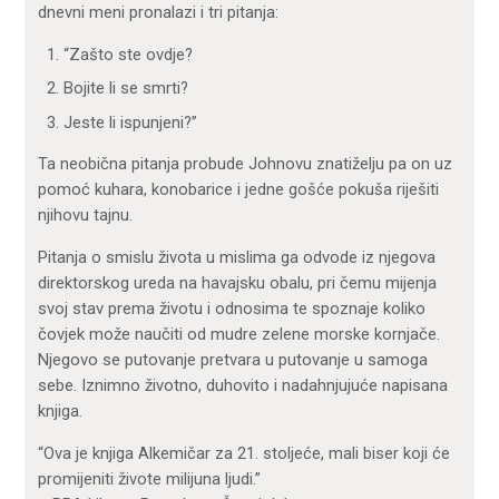
dnevni meni pronalazi i tri pitanja:
“Zašto ste ovdje?
Bojite li se smrti?
Jeste li ispunjeni?”
Ta neobična pitanja probude Johnovu znatiželju pa on uz
pomoć kuhara, konobarice i jedne gošće pokuša riješiti
njihovu tajnu.
Pitanja o smislu života u mislima ga odvode iz njegova
direktorskog ureda na havajsku obalu, pri čemu mijenja
svoj stav prema životu i odnosima te spoznaje koliko
čovjek može naučiti od mudre zelene morske kornjače.
Njegovo se putovanje pretvara u putovanje u samoga
sebe. Iznimno životno, duhovito i nadahnjujuće napisana
knjiga.
“Ova je knjiga Alkemičar za 21. stoljeće, mali biser koji će
promijeniti živote milijuna ljudi.”