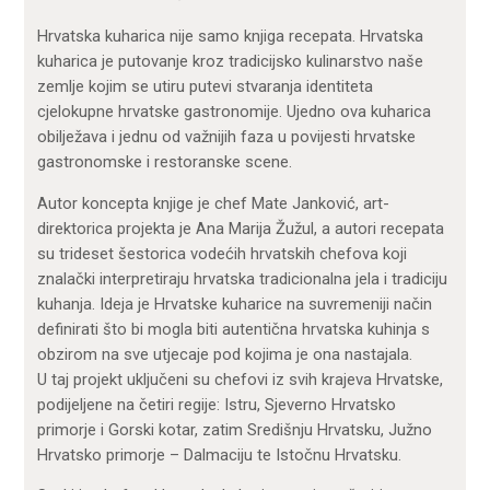
Hrvatska kuharica nije samo knjiga recepata. Hrvatska
kuharica je putovanje kroz tradicijsko kulinarstvo naše
zemlje kojim se utiru putevi stvaranja identiteta
cjelokupne hrvatske gastronomije. Ujedno ova kuharica
obilježava i jednu od važnijih faza u povijesti hrvatske
gastronomske i restoranske scene.
Autor koncepta knjige je chef Mate Janković, art-
direktorica projekta je Ana Marija Žužul, a autori recepata
su trideset šestorica vodećih hrvatskih chefova koji
znalački interpretiraju hrvatska tradicionalna jela i tradiciju
kuhanja. Ideja je Hrvatske kuharice na suvremeniji način
definirati što bi mogla biti autentična hrvatska kuhinja s
obzirom na sve utjecaje pod kojima je ona nastajala.
U taj projekt uključeni su chefovi iz svih krajeva Hrvatske,
podijeljene na četiri regije: Istru, Sjeverno Hrvatsko
primorje i Gorski kotar, zatim Središnju Hrvatsku, Južno
Hrvatsko primorje – Dalmaciju te Istočnu Hrvatsku.