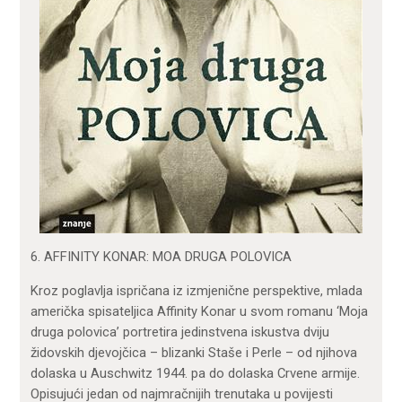
6. AFFINITY KONAR: MOA DRUGA POLOVICA
Kroz poglavlja ispričana iz izmjenične perspektive, mlada
američka spisateljica Affinity Konar u svom romanu ‘Moja
druga polovica’ portretira jedinstvena iskustva dviju
židovskih djevojčica – blizanki Staše i Perle – od njihova
dolaska u Auschwitz 1944. pa do dolaska Crvene armije.
Opisujući jedan od najmračnijih trenutaka u povijesti