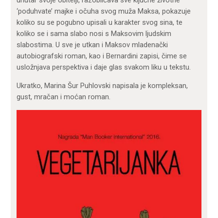
unutar svoje obitelji, razobličava sve ključne životne
‘poduhvate’ majke i očuha svog muža Maksa, pokazuje
koliko su se pogubno upisali u karakter svog sina, te
koliko se i sama slabo nosi s Maksovim ljudskim
slabostima. U sve je utkan i Maksov mladenački
autobiografski roman, kao i Bernardini zapisi, čime se
usložnjava perspektiva i daje glas svakom liku u tekstu.
Ukratko, Marina Šur Puhlovski napisala je kompleksan,
gust, mračan i moćan roman.