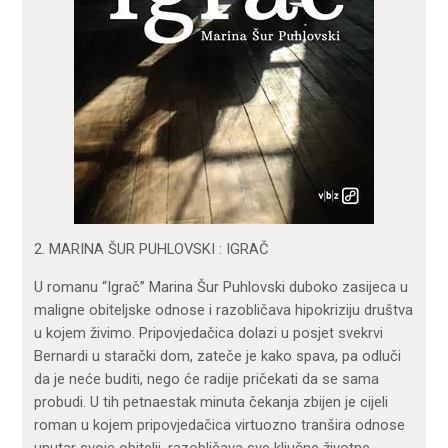
2. MARINA ŠUR PUHLOVSKI : IGRAČ
U romanu “Igrač” Marina Šur Puhlovski duboko zasijeca u
maligne obiteljske odnose i razobličava hipokriziju društva
u kojem živimo. Pripovjedačica dolazi u posjet svekrvi
Bernardi u starački dom, zateče je kako spava, pa odluči
da je neće buditi, nego će radije pričekati da se sama
probudi. U tih petnaestak minuta čekanja zbijen je cijeli
roman u kojem pripovjedačica virtuozno tranšira odnose