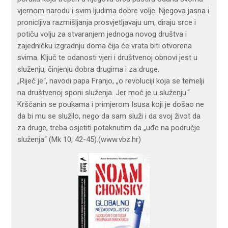
vjernom narodu i svim ljudima dobre volje. Njegova jasna i
pronicljiva razmišljanja prosvjetljavaju um, diraju srce i
potiču volju za stvaranjem jednoga novog društva i
zajedničku izgradnju doma čija će vrata biti otvorena
svima. Ključ te odanosti vjeri i društvenoj obnovi jest u
služenju, činjenju dobra drugima i za druge.
„Riječ je“, navodi papa Franjo, „o revoluciji koja se temelji
na društvenoj sponi služenja. Jer moć je u služenju.“
Kršćanin se poukama i primjerom Isusa koji je došao ne
da bi mu se služilo, nego da sam služi i da svoj život da
za druge, treba osjetiti potaknutim da „uđe na područje
služenja“ (Mk 10, 42-45).(www.vbz.hr)