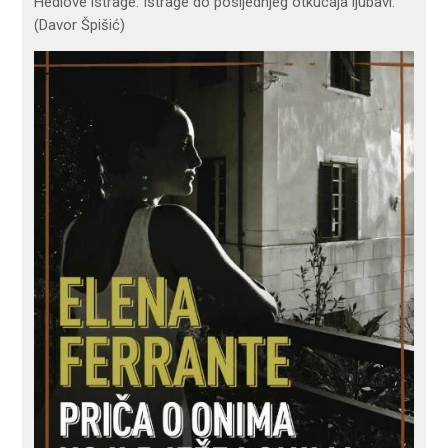
Hedlove istrage. Istrage do posljednjeg otkucaja ljubavi.
(Davor Špišić)