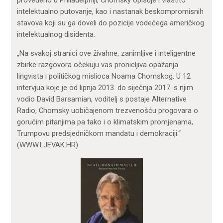
provedeno u Philadelphiji, Chomsky opisuje i vlastito
intelektualno putovanje, kao i nastanak beskompromisnih
stavova koji su ga doveli do pozicije vodećega američkog
intelektualnog disidenta.
„Na svakoj stranici ove živahne, zanimljive i inteligentne
zbirke razgovora očekuju vas pronicljiva opažanja
lingvista i političkog mislioca Noama Chomskog. U 12
intervjua koje je od lipnja 2013. do siječnja 2017. s njim
vodio David Barsamian, voditelj s postaje Alternative
Radio, Chomsky uobičajenom trezvenošću progovara o
gorućim pitanjima pa tako i o klimatskim promjenama,
Trumpovu predsjedničkom mandatu i demokraciji.“
(WWW.LJEVAK.HR)