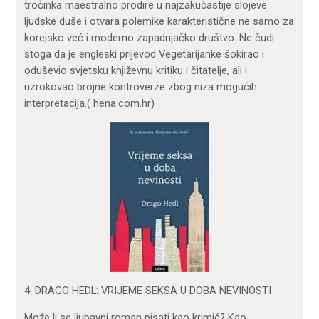
tročinka maestralno prodire u najzakučastije slojeve
ljudske duše i otvara polemike karakteristične ne samo za
korejsko već i moderno zapadnjačko društvo. Ne čudi
stoga da je engleski prijevod Vegetarijanke šokirao i
oduševio svjetsku književnu kritiku i čitatelje, ali i
uzrokovao brojne kontroverze zbog niza mogućih
interpretacija.( hena.com.hr)
4. DRAGO HEDL: VRIJEME SEKSA U DOBA NEVINOSTI
Može li se ljubavni roman pisati kao krimić? Kao