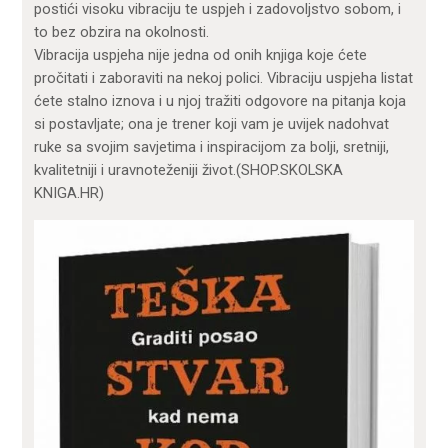
postići visoku vibraciju te uspjeh i zadovoljstvo sobom, i
to bez obzira na okolnosti.
Vibracija uspjeha nije jedna od onih knjiga koje ćete
pročitati i zaboraviti na nekoj polici. Vibraciju uspjeha listat
ćete stalno iznova i u njoj tražiti odgovore na pitanja koja
si postavljate; ona je trener koji vam je uvijek nadohvat
ruke sa svojim savjetima i inspiracijom za bolji, sretniji,
kvalitetniji i uravnoteženiji život.(SHOP.SKOLSKA
KNIGA.HR)