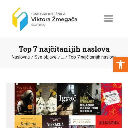
Top 7 najčitanijih naslova
Open toolbar
Naslovna
Sve objave
Top 7 najčitanijih naslova
...
NASLOVNA
NOVOSTI
ERASMUS+
PROGRAMI I PROJEKTI
KATALOG
O KNJIŽNICI