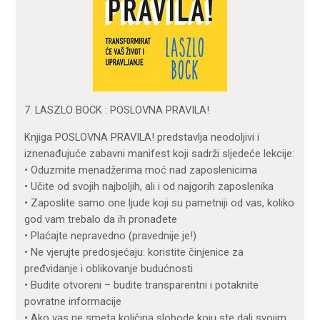
7. LASZLO BOCK : POSLOVNA PRAVILA!
Knjiga POSLOVNA PRAVILA! predstavlja neodoljivi i
iznenađujuće zabavni manifest koji sadrži sljedeće lekcije:
• Oduzmite menadžerima moć nad zaposlenicima
• Učite od svojih najboljih, ali i od najgorih zaposlenika
• Zaposlite samo one ljude koji su pametniji od vas, koliko
god vam trebalo da ih pronađete
• Plaćajte nepravedno (pravednije je!)
• Ne vjerujte predosjećaju: koristite činjenice za
pređvidanje i oblikovanje budućnosti
• Budite otvoreni – budite transparentni i potaknite
povratne informacije
• Ako vas ne smeta količina slobode koju ste dali svojim