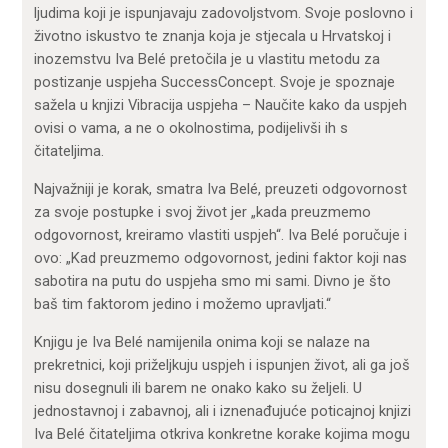
ljudima koji je ispunjavaju zadovoljstvom. Svoje poslovno i
životno iskustvo te znanja koja je stjecala u Hrvatskoj i
inozemstvu Iva Belé pretočila je u vlastitu metodu za
postizanje uspjeha SuccessConcept. Svoje je spoznaje
sažela u knjizi Vibracija uspjeha – Naučite kako da uspjeh
ovisi o vama, a ne o okolnostima, podijelivši ih s
čitateljima.
Najvažniji je korak, smatra Iva Belé, preuzeti odgovornost
za svoje postupke i svoj život jer „kada preuzmemo
odgovornost, kreiramo vlastiti uspjeh“. Iva Belé poručuje i
ovo: „Kad preuzmemo odgovornost, jedini faktor koji nas
sabotira na putu do uspjeha smo mi sami. Divno je što
baš tim faktorom jedino i možemo upravljati.“
Knjigu je Iva Belé namijenila onima koji se nalaze na
prekretnici, koji priželjkuju uspjeh i ispunjen život, ali ga još
nisu dosegnuli ili barem ne onako kako su željeli. U
jednostavnoj i zabavnoj, ali i iznenađujuće poticajnoj knjizi
Iva Belé čitateljima otkriva konkretne korake kojima mogu