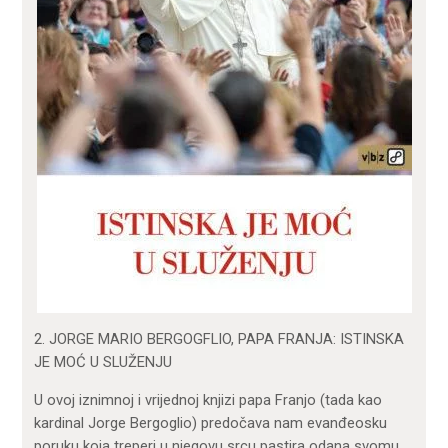
2. JORGE MARIO BERGOGFLIO, PAPA FRANJA: ISTINSKA
JE MOĆ U SLUŽENJU
U ovoj iznimnoj i vrijednoj knjizi papa Franjo (tada kao
kardinal Jorge Bergoglio) predočava nam evanđeosku
poruku koja treperi u njegovu srcu pastira odana svomu