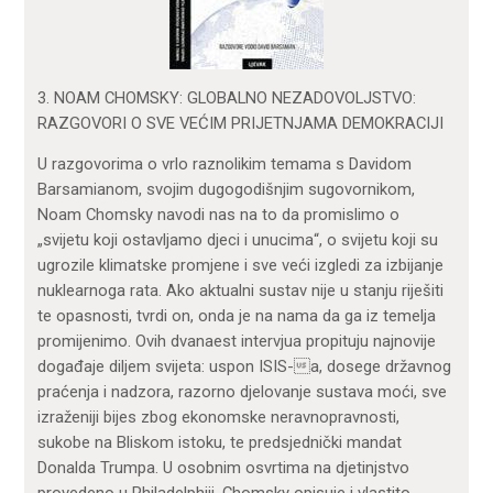
3. NOAM CHOMSKY: GLOBALNO NEZADOVOLJSTVO:
RAZGOVORI O SVE VEĆIM PRIJETNJAMA DEMOKRACIJI
U razgovorima o vrlo raznolikim temama s Davidom
Barsamianom, svojim dugogodišnjim sugovornikom,
Noam Chomsky navodi nas na to da promislimo o
„svijetu koji ostavljamo djeci i unucima“, o svijetu koji su
ugrozile klimatske promjene i sve veći izgledi za izbijanje
nuklearnoga rata. Ako aktualni sustav nije u stanju riješiti
te opasnosti, tvrdi on, onda je na nama da ga iz temelja
promijenimo. Ovih dvanaest intervjua propituju najnovije
događaje diljem svijeta: uspon ISIS-a, dosege državnog
praćenja i nadzora, razorno djelovanje sustava moći, sve
izraženiji bijes zbog ekonomske neravnopravnosti,
sukobe na Bliskom istoku, te predsjednički mandat
Donalda Trumpa. U osobnim osvrtima na djetinjstvo