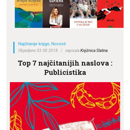
ZA KORISNIKE
ODJELI
DOKUMENTI
KONTAKT
Najčitanije knjige
,
Novosti
Objavljeno 03.08.2018.
napisala
Knjižnica Slatina
Top 7 najčitanijih naslova :
Publicistika