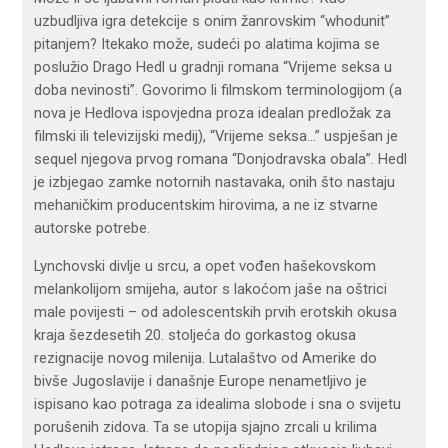
uzbudljiva igra detekcije s onim žanrovskim “whodunit”
pitanjem? Itekako može, sudeći po alatima kojima se
poslužio Drago Hedl u gradnji romana “Vrijeme seksa u
doba nevinosti”. Govorimo li filmskom terminologijom (a
nova je Hedlova ispovjedna proza idealan predložak za
filmski ili televizijski medij), “Vrijeme seksa…” uspješan je
sequel njegova prvog romana “Donjodravska obala”. Hedl
je izbjegao zamke notornih nastavaka, onih što nastaju
mehaničkim producentskim hirovima, a ne iz stvarne
autorske potrebe.
Lynchovski divlje u srcu, a opet vođen hašekovskom
melankolijom smijeha, autor s lakoćom jaše na oštrici
male povijesti – od adolescentskih prvih erotskih okusa
kraja šezdesetih 20. stoljeća do gorkastog okusa
rezignacije novog milenija. Lutalaštvo od Amerike do
bivše Jugoslavije i današnje Europe nenametljivo je
ispisano kao potraga za idealima slobode i sna o svijetu
porušenih zidova. Ta se utopija sjajno zrcali u krilima