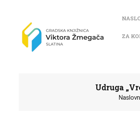
NASL
ZA KO
Udruga „Vre
Naslov