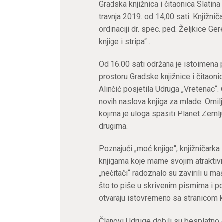
Gradska knjižnica i čitaonica Slatina
travnja 2019. od 14,00 sati. Knjižniča
ordinaciji dr. spec. ped. Željkice Gere
knjige i stripa“ .
Od 16.00 sati održana je istoimena p
prostoru Gradske knjižnice i čitaoni
Alinčić posjetila Udruga „Vretenac“. 
novih naslova knjiga za mlade. Omilje
kojima je uloga spasiti Planet Zemlju 
drugima.
Poznajući „moć knjige“, knjižničarka 
knjigama koje mame svojim atraktivn
„nečitači“ radoznalo su zavirili u ma
što to piše u skrivenim pismima i p
otvaraju istovremeno sa stranicom 
Članovi Udruge dobili su besplatno č