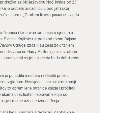
 pridružila se obilježavanju Noći knjige od 23.
rka je održala pričaonicu u pedijatrijskoj
nčir na temu „Omiljeni likovi i junaci iz svijeta
ričaonica i kreativna radionica s djecom u
ce Slatina. Knjižnicu je pod vodstvom Dajane
Članovi Udruge izrazili su želju za čitanjem
ni likovi su im Harry Potter i junaci iz stripa
i promijeniti svijet i ljude da budu dobri jedni
im je ponudila mnoštvo različitih priča u
im izgledom. Nesvjeno, i oni najtvrdokorniji
štovito opremljene stranice knjiga i pročitali
orukama u različitim napravama koje se
knjige i mame uzdahe iznenađenja.
lanstvo u Knjižnici, a također i osobe koje