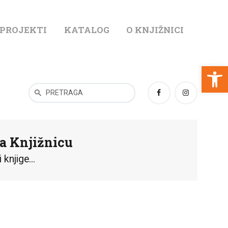
 PROJEKTI
KATALOG
O KNJIŽNICI
T
Open toolbar
la Knjižnicu
njige...