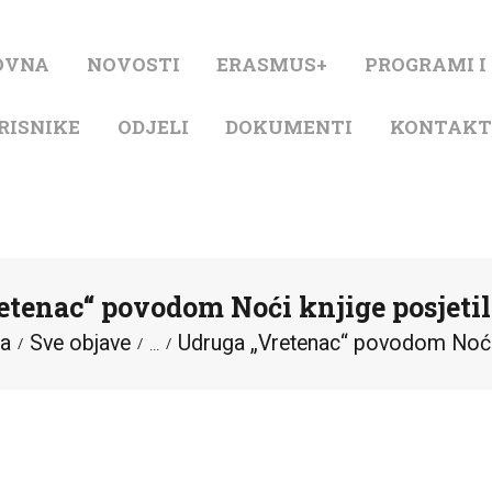
NASLOVNA
OVNA
NOVOSTI
ERASMUS+
PROGRAMI I
NOVOSTI
RISNIKE
ODJELI
DOKUMENTI
KONTAK
ERASMUS+
PROGRAMI I
PROJEKTI
tenac“ povodom Noći knjige posjeti
KATALOG
na
Sve objave
Udruga „Vretenac“ povodom Noći k
...
O KNJIŽNICI
ZA KORISNIKE