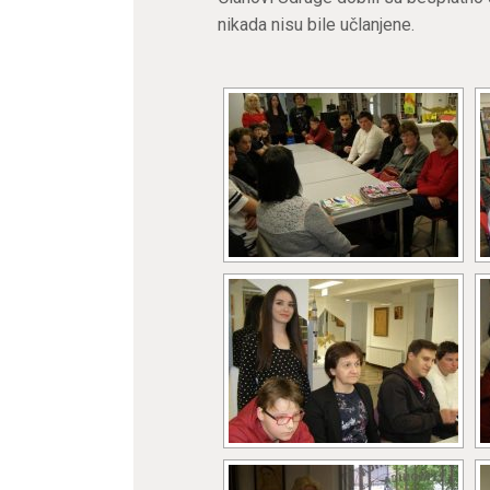
nikada nisu bile učlanjene.