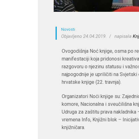
Novosti
Objavljeno 24.04.2019.
napisala
Knj
Ovogodišnja Noć knjige, osma po redu,
manifestaciji koja pridonosi kreativa
razgovoru o njezinu statusu i važn
najpogodnije je upriličiti na Svjetski
hrvatske knjige (22. travnja).
Organizatori Noći knjige su: Zajedn
komore, Nacionalna i sveučilišna kn
Udruga za zaštitu prava nakladnika 
vremena Info, Knjižni blok – Inicijat
knjižničara.