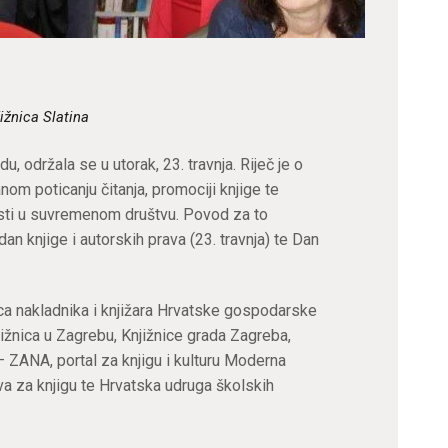
ižnica Slatina
 održala se u utorak, 23. travnja. Riječ je o
nom poticanju čitanja, promociji knjige te
osti u suvremenom društvu. Povod za to
 dan knjige i autorskih prava (23. travnja) te Dan
ica nakladnika i knjižara Hrvatske gospodarske
jižnica u Zagrebu, Knjižnice grada Zagreba,
– ZANA, portal za knjigu i kulturu Moderna
iva za knjigu te Hrvatska udruga školskih