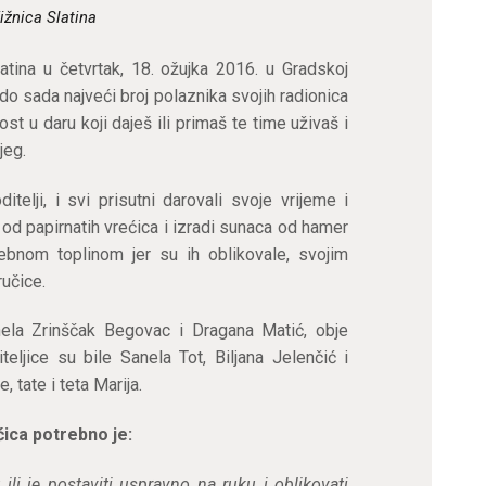
ižnica Slatina
atina u četvrtak, 18. ožujka 2016. u Gradskoj
e do sada najveći broj polaznika svojih radionica
ost u daru koji daješ ili primaš te time uživaš i
jeg.
itelji, i svi prisutni darovali svoje vrijeme i
i od papirnatih vrećica i izradi sunaca od hamer
sebnom toplinom jer su ih oblikovale, svojim
ručice.
inela Zrinščak Begovac i Dragana Matić, obje
teljice su bile Sanela Tot, Biljana Jelenčić i
tate i teta Marija.
ćica potrebno je:
ili je postaviti uspravno na ruku i oblikovati