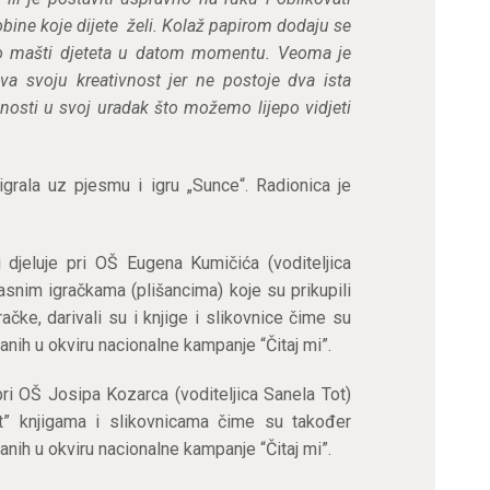
osobine koje dijete želi. Kolaž papirom dodaju se
i o mašti djeteta u datom momentu. Veoma je
va svoju kreativnost jer ne postoje dva ista
bnosti u svoj uradak što možemo lijepo vidjeti
grala uz pjesmu i igru „Sunce“. Radionica je
i djeluje pri OŠ Eugena Kumičića (voditeljica
rasnim igračkama (plišancima) koje su prikupili
gračke, darivali su i knjige i slikovnice čime su
ranih u okviru nacionalne kampanje “Čitaj mi”.
 pri OŠ Josipa Kozarca (voditeljica Sanela Tot)
at” knjigama i slikovnicama čime su također
ranih u okviru nacionalne kampanje “Čitaj mi”.