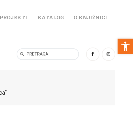
 PROJEKTI
KATALOG
O KNJIŽNICI
T
Open toolbar
ca”