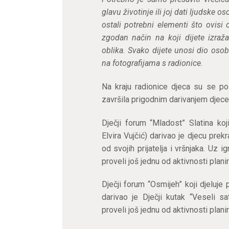
glavu životinje ili joj dati ljudske 
ostali potrebni elementi što ovis
zgodan način na koji dijete izraža
oblika. Svako dijete unosi dio oso
na fotografijama s radionice.
Na kraju radionice djeca su se poi
završila prigodnim darivanjem djece
Dječji forum “Mladost” Slatina koj
Elvira Vujčić) darivao je djecu prek
od svojih prijatelja i vršnjaka. Uz i
proveli još jednu od aktivnosti plani
Dječji forum “Osmijeh” koji djeluje
darivao je Dječji kutak “Veseli s
proveli još jednu od aktivnosti plani