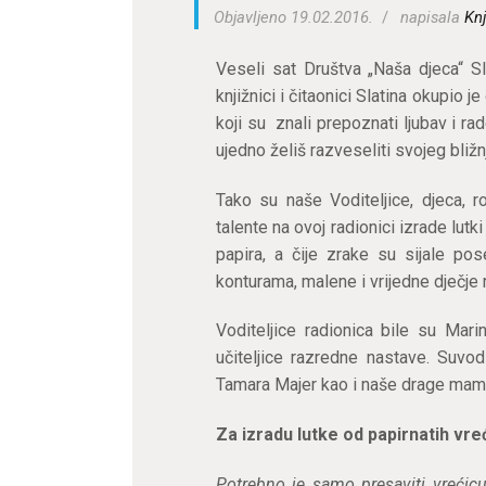
Objavljeno 19.02.2016.
napisala
Knj
Veseli sat Društva „Naša djeca“ Sl
knjižnici i čitaonici Slatina okupio j
koji su znali prepoznati ljubav i rad
ujedno želiš razveseliti svojeg bližn
Tako su naše Voditeljice, djeca, rod
talente na ovoj radionici izrade lutk
papira, a čije zrake su sijale po
konturama, malene i vrijedne dječje 
Voditeljice radionica bile su Mar
učiteljice razredne nastave. Suvodi
Tamara Majer kao i naše drage mame, 
Za izradu lutke od papirnatih vre
Potrebno je samo presaviti vrećicu 