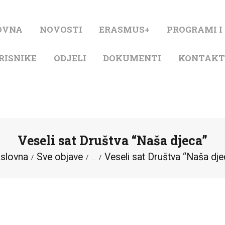
NASLOVNA
OVNA
NOVOSTI
ERASMUS+
PROGRAMI I
NOVOSTI
RISNIKE
ODJELI
DOKUMENTI
KONTAK
ERASMUS+
PROGRAMI I
PROJEKTI
Veseli sat Društva “Naša djeca”
KATALOG
slovna
Sve objave
Veseli sat Društva “Naša dje
...
O KNJIŽNICI
ZA KORISNIKE