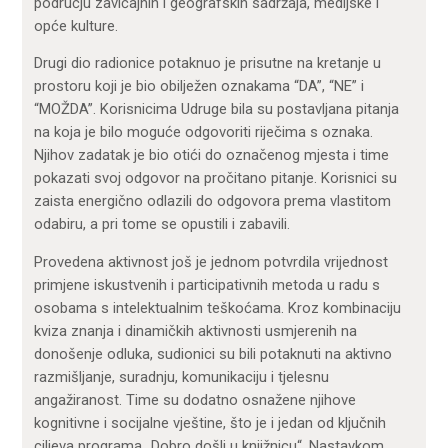
području zavičajnih i geografskih sadržaja, medijske i
opće kulture.
Drugi dio radionice potaknuo je prisutne na kretanje u
prostoru koji je bio obilježen oznakama “DA”, “NE” i
“MOŽDA”. Korisnicima Udruge bila su postavljana pitanja
na koja je bilo moguće odgovoriti riječima s oznaka.
Njihov zadatak je bio otići do označenog mjesta i time
pokazati svoj odgovor na pročitano pitanje. Korisnici su
zaista energično odlazili do odgovora prema vlastitom
odabiru, a pri tome se opustili i zabavili.
Provedena aktivnost još je jednom potvrdila vrijednost
primjene iskustvenih i participativnih metoda u radu s
osobama s intelektualnim teškoćama. Kroz kombinaciju
kviza znanja i dinamičkih aktivnosti usmjerenih na
donošenje odluka, sudionici su bili potaknuti na aktivno
razmišljanje, suradnju, komunikaciju i tjelesnu
angažiranost. Time su dodatno osnažene njihove
kognitivne i socijalne vještine, što je i jedan od ključnih
ciljeva programa „Dobro došli u knjižnicu“. Nastavkom