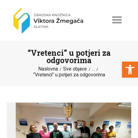
“Vretenci” u potjeri za
odgovorima
Open toolbar
Naslovna
Sve objave
...
“Vretenci” u potjeri za odgovorima
NASLOVNA
NOVOSTI
ERASMUS+
PROGRAMI I PROJEKTI
KATALOG
O KNJIŽNICI