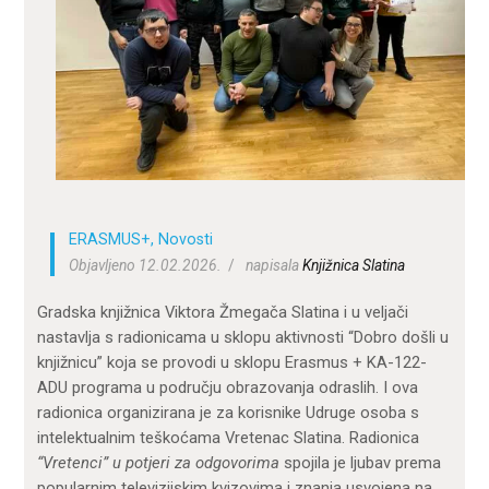
ZA KORISNIKE
ODJELI
DOKUMENTI
KONTAKT
ERASMUS+
,
Novosti
Objavljeno 12.02.2026.
napisala
Knjižnica Slatina
Gradska knjižnica Viktora Žmegača Slatina i u veljači
nastavlja s radionicama u sklopu aktivnosti “Dobro došli u
knjižnicu” koja se provodi u sklopu Erasmus + KA-122-
ADU programa u području obrazovanja odraslih. I ova
radionica organizirana je za korisnike Udruge osoba s
intelektualnim teškoćama Vretenac Slatina. Radionica
“Vretenci” u potjeri za odgovorima
spojila je ljubav prema
popularnim televizijskim kvizovima i znanja usvojena na