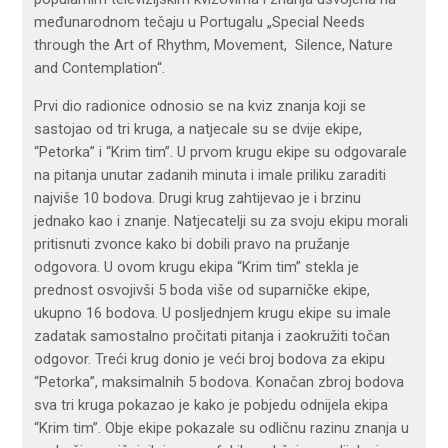
međunarodnom tečaju u Portugalu „Special Needs
through the Art of Rhythm, Movement, Silence, Nature
and Contemplation“.
Prvi dio radionice odnosio se na kviz znanja koji se
sastojao od tri kruga, a natjecale su se dvije ekipe,
“Petorka” i “Krim tim”. U prvom krugu ekipe su odgovarale
na pitanja unutar zadanih minuta i imale priliku zaraditi
najviše 10 bodova. Drugi krug zahtijevao je i brzinu
jednako kao i znanje. Natjecatelji su za svoju ekipu morali
pritisnuti zvonce kako bi dobili pravo na pružanje
odgovora. U ovom krugu ekipa “Krim tim” stekla je
prednost osvojivši 5 boda više od suparničke ekipe,
ukupno 16 bodova. U posljednjem krugu ekipe su imale
zadatak samostalno pročitati pitanja i zaokružiti točan
odgovor. Treći krug donio je veći broj bodova za ekipu
“Petorka”, maksimalnih 5 bodova. Konačan zbroj bodova
sva tri kruga pokazao je kako je pobjedu odnijela ekipa
“Krim tim”. Obje ekipe pokazale su odličnu razinu znanja u