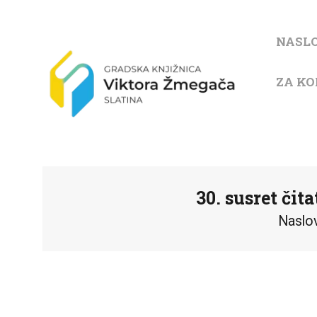
NASL
ZA KO
30. susret či
Naslo