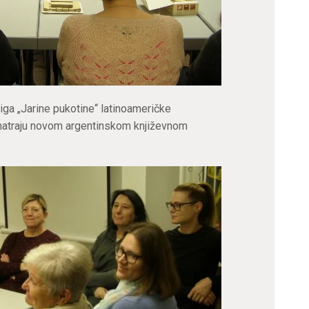
ga „Jarine pukotine“ latinoameričke
 smatraju novom argentinskom književnom