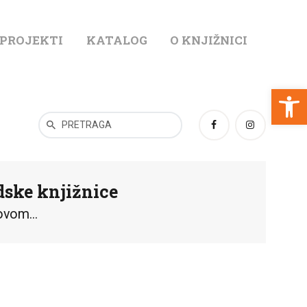
 PROJEKTI
KATALOG
O KNJIŽNICI
T
Open toolbar
dske knjižnice
ovom...