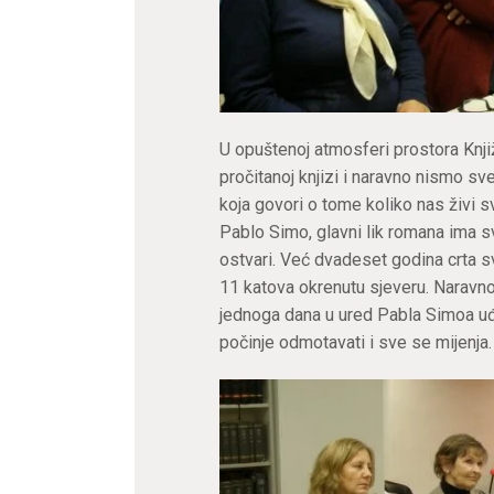
U opuštenoj atmosferi prostora Knjiž
pročitanoj knjizi i naravno nismo sve
koja govori o tome koliko nas živi 
Pablo Simo, glavni lik romana ima sv
ostvari. Već dvadeset godina crta sv
11 katova okrenutu sjeveru. Naravno,
jednoga dana u ured Pabla Simoa uđ
počinje odmotavati i sve se mijenja.