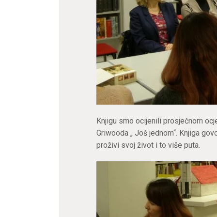
Knjigu smo ocijenili prosječnom ocj
Griwooda „ Još jednom“. Knjiga govor
proživi svoj život i to više puta.