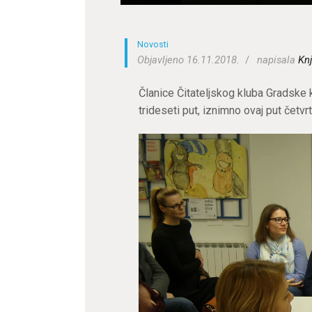
Novosti
Objavljeno 16.11.2018.
napisala
Knj
Članice Čitateljskog kluba Gradske k
trideseti put, iznimno ovaj put četv