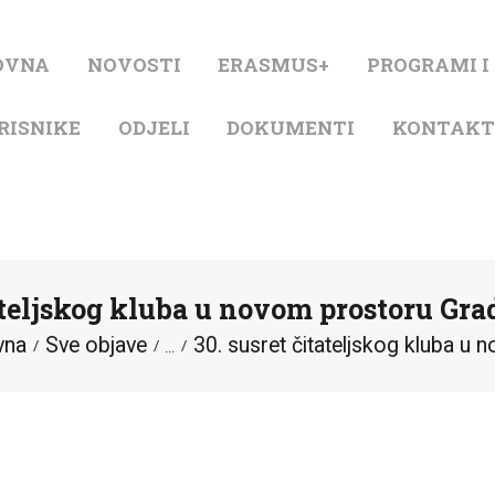
NASLOVNA
OVNA
NOVOSTI
ERASMUS+
PROGRAMI I
NOVOSTI
RISNIKE
ODJELI
DOKUMENTI
KONTAK
ERASMUS+
PROGRAMI I
PROJEKTI
tateljskog kluba u novom prostoru Gra
KATALOG
vna
Sve objave
30. susret čitateljskog kluba u n
...
O KNJIŽNICI
ZA KORISNIKE