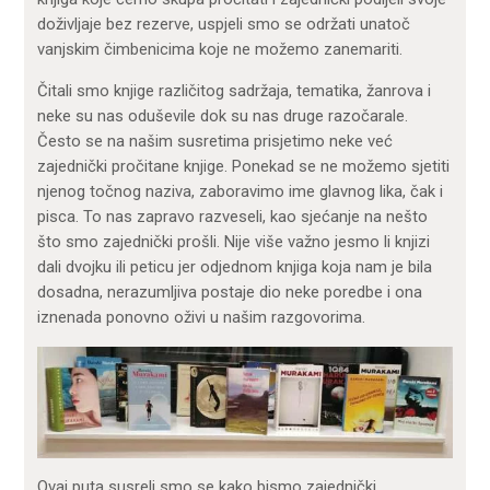
doživljaje bez rezerve, uspjeli smo se održati unatoč
vanjskim čimbenicima koje ne možemo zanemariti.
Čitali smo knjige različitog sadržaja, tematika, žanrova i
neke su nas oduševile dok su nas druge razočarale.
Često se na našim susretima prisjetimo neke već
zajednički pročitane knjige. Ponekad se ne možemo sjetiti
njenog točnog naziva, zaboravimo ime glavnog lika, čak i
pisca. To nas zapravo razveseli, kao sjećanje na nešto
što smo zajednički prošli. Nije više važno jesmo li knjizi
dali dvojku ili peticu jer odjednom knjiga koja nam je bila
dosadna, nerazumljiva postaje dio neke poredbe i ona
iznenada ponovno oživi u našim razgovorima.
Ovaj puta susreli smo se kako bismo zajednički