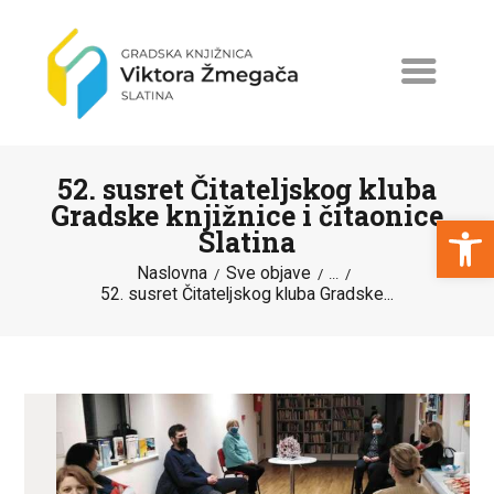
52. susret Čitateljskog kluba
Gradske knjižnice i čitaonice
Open toolbar
Slatina
Naslovna
Sve objave
NASLOVNA
...
52. susret Čitateljskog kluba Gradske...
NOVOSTI
ERASMUS+
PROGRAMI I PROJEKTI
KATALOG
O KNJIŽNICI