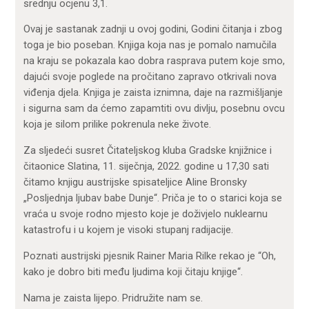
srednju ocjenu 3,1.
Ovaj je sastanak zadnji u ovoj godini, Godini čitanja i zbog
toga je bio poseban. Knjiga koja nas je pomalo namučila
na kraju se pokazala kao dobra rasprava putem koje smo,
dajući svoje poglede na pročitano zapravo otkrivali nova
viđenja djela. Knjiga je zaista iznimna, daje na razmišljanje
i sigurna sam da ćemo zapamtiti ovu divlju, posebnu ovcu
koja je silom prilike pokrenula neke živote.
Za sljedeći susret Čitateljskog kluba Gradske knjižnice i
čitaonice Slatina, 11. siječnja, 2022. godine u 17,30 sati
čitamo knjigu austrijske spisateljice Aline Bronsky
„Posljednja ljubav babe Dunje“. Priča je to o starici koja se
vraća u svoje rodno mjesto koje je doživjelo nuklearnu
katastrofu i u kojem je visoki stupanj radijacije.
Poznati austrijski pjesnik Rainer Maria Rilke rekao je “Oh,
kako je dobro biti među ljudima koji čitaju knjige“.
Nama je zaista lijepo. Pridružite nam se.