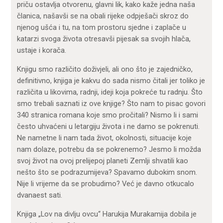
priču ostavlja otvorenu, glavni lik, kako kaže jedna naša
članica, našavši se na obali rijeke odpješači skroz do
njenog ušća i tu, na tom prostoru sjedne i zaplače u
katarzi svoga života otresavši pijesak sa svojih hlača,
ustaje i korača.
Knjigu smo različito doživjeli, ali ono što je zajedničko,
definitivno, knjiga je kakvu do sada nismo čitali jer toliko je
različita u likovima, radnji, ideji koja pokreće tu radnju. Što
smo trebali saznati iz ove knjige? Što nam to pisac govori
340 stranica romana koje smo pročitali? Nismo li i sami
često uhvaćeni u letargiju života i ne damo se pokrenuti.
Ne nametne li nam tada život, okolnosti, situacije koje
nam dolaze, potrebu da se pokrenemo? Jesmo li možda
svoj život na ovoj prelijepoj planeti Zemlji shvatili kao
nešto što se podrazumijeva? Spavamo dubokim snom.
Nije li vrijeme da se probudimo? Već je davno otkucalo
dvanaest sati.
Knjiga „Lov na divlju ovcu“ Harukija Murakamija dobila je