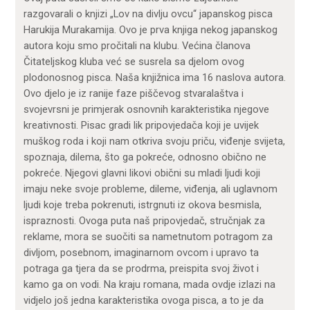
razgovarali o knjizi „Lov na divlju ovcu“ japanskog pisca
Harukija Murakamija. Ovo je prva knjiga nekog japanskog
autora koju smo pročitali na klubu. Većina članova
Čitateljskog kluba već se susrela sa djelom ovog
plodonosnog pisca. Naša knjižnica ima 16 naslova autora.
Ovo djelo je iz ranije faze piščevog stvaralaštva i
svojevrsni je primjerak osnovnih karakteristika njegove
kreativnosti. Pisac gradi lik pripovjedača koji je uvijek
muškog roda i koji nam otkriva svoju priču, viđenje svijeta,
spoznaja, dilema, što ga pokreće, odnosno obično ne
pokreće. Njegovi glavni likovi obični su mladi ljudi koji
imaju neke svoje probleme, dileme, viđenja, ali uglavnom
ljudi koje treba pokrenuti, istrgnuti iz okova besmisla,
ispraznosti. Ovoga puta naš pripovjedač, stručnjak za
reklame, mora se suočiti sa nametnutom potragom za
divljom, posebnom, imaginarnom ovcom i upravo ta
potraga ga tjera da se prodrma, preispita svoj život i
kamo ga on vodi. Na kraju romana, mada ovdje izlazi na
vidjelo još jedna karakteristika ovoga pisca, a to je da