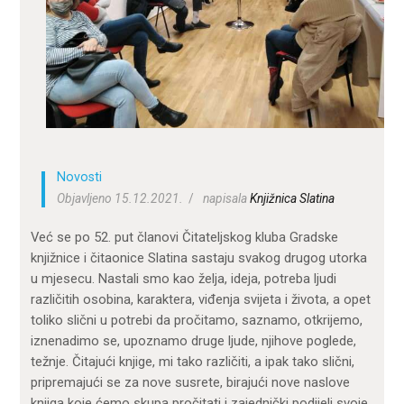
ZA KORISNIKE
ODJELI
DOKUMENTI
KONTAKT
Novosti
Objavljeno 15.12.2021.
napisala
Knjižnica Slatina
Već se po 52. put članovi Čitateljskog kluba Gradske
knjižnice i čitaonice Slatina sastaju svakog drugog utorka
u mjesecu. Nastali smo kao želja, ideja, potreba ljudi
različitih osobina, karaktera, viđenja svijeta i života, a opet
toliko slični u potrebi da pročitamo, saznamo, otkrijemo,
iznenadimo se, upoznamo druge ljude, njihove poglede,
težnje. Čitajući knjige, mi tako različiti, a ipak tako slični,
pripremajući se za nove susrete, birajući nove naslove
knjiga koje ćemo skupa pročitati i zajednički podijeli svoje