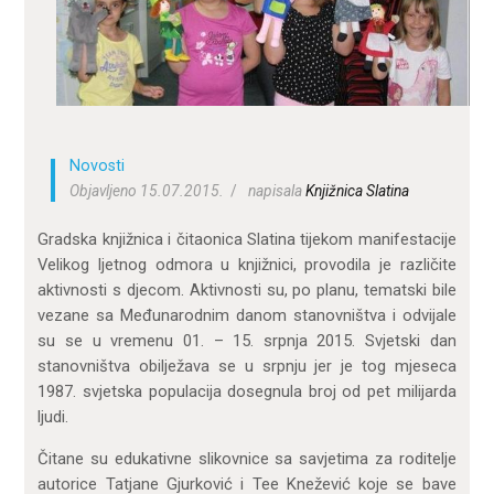
ZA KORISNIKE
ODJELI
DOKUMENTI
KONTAKT
Novosti
Objavljeno 15.07.2015.
napisala
Knjižnica Slatina
Gradska knjižnica i čitaonica Slatina tijekom manifestacije
Velikog ljetnog odmora u knjižnici, provodila je različite
aktivnosti s djecom. Aktivnosti su, po planu, tematski bile
vezane sa Međunarodnim danom stanovništva i odvijale
su se u vremenu 01. – 15. srpnja 2015. Svjetski dan
stanovništva obilježava se u srpnju jer je tog mjeseca
1987. svjetska populacija dosegnula broj od pet milijarda
ljudi.
Čitane su edukativne slikovnice sa savjetima za roditelje
autorice Tatjane Gjurković i Tee Knežević koje se bave