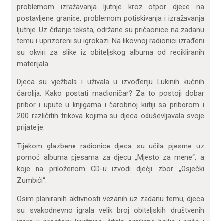
problemom izražavanja ljutnje kroz otpor djece na
postavljene granice, problemom potiskivanja i izražavanja
ljutnje. Uz čitanje teksta, održane su pričaonice na zadanu
temu i uprizoreni su igrokazi. Na likovnoj radionici izrađeni
su okviri za slike iz obiteljskog albuma od recikliranih
materijala.
Djeca su vježbala i uživala u izvođenju Lukinih kućnih
čarolija. Kako postati mađioničar? Za to postoji dobar
pribor i upute u knjigama i čarobnoj kutiji sa priborom i
200 različitih trikova kojima su djeca oduševljavala svoje
prijatelje.
Tijekom glazbene radionice djeca su učila pjesme uz
pomoć albuma pjesama za djecu „Mjesto za mene“, a
koje na priloženom CD-u izvodi dječji zbor „Osječki
Zumbići“.
Osim planiranih aktivnosti vezanih uz zadanu temu, djeca
su svakodnevno igrala velik broj obiteljskih društvenih