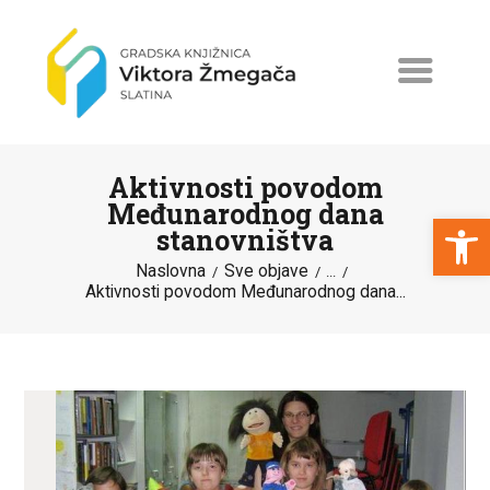
Aktivnosti povodom
Međunarodnog dana
Open toolbar
stanovništva
Naslovna
Sve objave
NASLOVNA
...
Aktivnosti povodom Međunarodnog dana...
NOVOSTI
ERASMUS+
PROGRAMI I PROJEKTI
KATALOG
O KNJIŽNICI