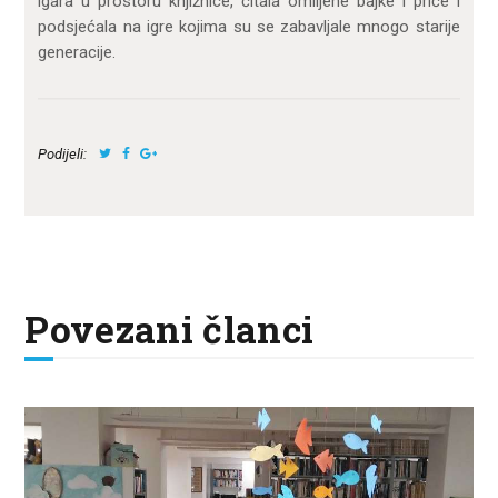
igara u prostoru knjižnice, čitala omiljene bajke i priče i
podsjećala na igre kojima su se zabavljale mnogo starije
generacije.
Podijeli:
Povezani članci