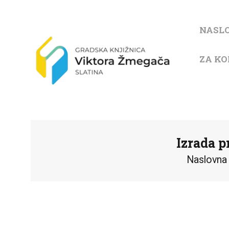
NASL
ZA KO
Izrada 
Naslovna