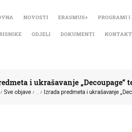
NASLOVNA
OVNA
NOVOSTI
ERASMUS+
PROGRAMI I
NOVOSTI
RISNIKE
ODJELI
DOKUMENTI
KONTAK
ERASMUS+
PROGRAMI I
PROJEKTI
predmeta i ukrašavanje „Decoupage“ 
KATALOG
Sve objave
Izrada predmeta i ukrašavanje „Dec
...
O KNJIŽNICI
ZA KORISNIKE