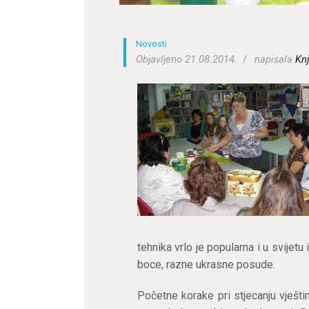
Novosti
Objavljeno 21.08.2014.
napisala
Knj
tehnika vrlo je popularna i u svijetu
boce, razne ukrasne posude.
Početne korake pri stjecanju vješti