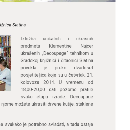
ižnica Slatina
Izložba unikatnih i ukrasnih
predmeta Klementine Najcer
ukrašenih „Decoupage“ tehnikom u
Gradskoj knjižnici i čitaonici Slatina
privukla je preko dvadeset
posjetiteljica koje su u četvrtak, 21.
kolovoza 2014. U vremenu od
18,00-20,00 sati pozorno pratile
svaku etapu izrade. Decoupage
 i njome možete ukrasiti drvene kutije, staklene
ne svakako je potrebno svladati, a tada ostaje