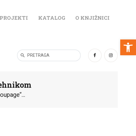
 PROJEKTI
KATALOG
O KNJIŽNICI
T
Open toolbar
tehnikom
oupage“...