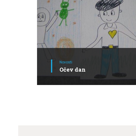
Novosti
Očev dan