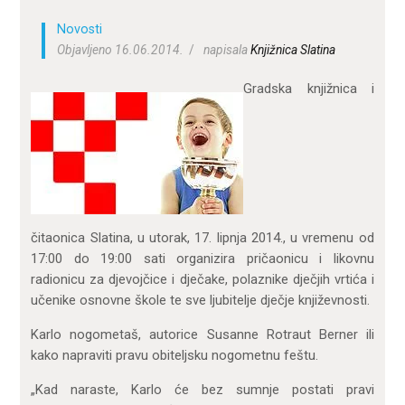
ZA KORISNIKE
Novosti
Objavljeno 16.06.2014.
napisala
Knjižnica Slatina
ODJELI
DOKUMENTI
Gradska knjižnica i
KONTAKT
čitaonica Slatina, u utorak, 17. lipnja 2014., u vremenu od
17:00 do 19:00 sati organizira pričaonicu i likovnu
radionicu za djevojčice i dječake, polaznike dječjih vrtića i
učenike osnovne škole te sve ljubitelje dječje književnosti.
Karlo nogometaš, autorice Susanne Rotraut Berner ili
kako napraviti pravu obiteljsku nogometnu feštu.
„Kad naraste, Karlo će bez sumnje postati pravi