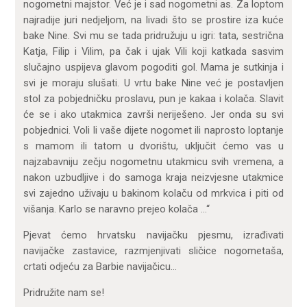
nogometni majstor. Već je i sad nogometni as. Za loptom
najradije juri nedjeljom, na livadi što se prostire iza kuće
bake Nine. Svi mu se tada pridružuju u igri: tata, sestrična
Katja, Filip i Vilim, pa čak i ujak Vili koji katkada sasvim
slučajno uspijeva glavom pogoditi gol. Mama je sutkinja i
svi je moraju slušati. U vrtu bake Nine već je postavljen
stol za pobjedničku proslavu, pun je kakaa i kolača. Slavit
će se i ako utakmica završi neriješeno. Jer onda su svi
pobjednici. Voli li vaše dijete nogomet ili naprosto loptanje
s mamom ili tatom u dvorištu, uključit ćemo vas u
najzabavniju zečju nogometnu utakmicu svih vremena, a
nakon uzbudljive i do samoga kraja neizvjesne utakmice
svi zajedno uživaju u bakinom kolaču od mrkvica i piti od
višanja. Karlo se naravno prejeo kolača …“
Pjevat ćemo hrvatsku navijačku pjesmu, izrađivati
navijačke zastavice, razmjenjivati sličice nogometaša,
crtati odjeću za Barbie navijačicu…
Pridružite nam se!