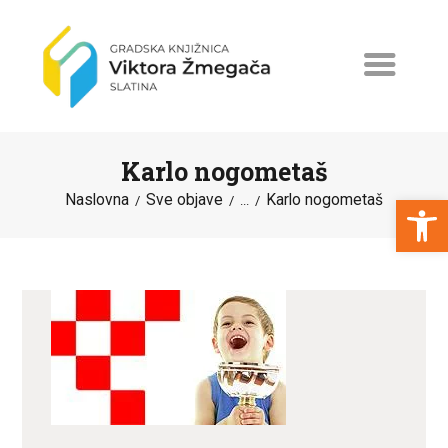
Karlo nogometaš
Open toolbar
Naslovna
Sve objave
Karlo nogometaš
...
NASLOVNA
NOVOSTI
ERASMUS+
PROGRAMI I PROJEKTI
KATALOG
O KNJIŽNICI