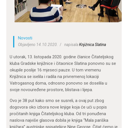
ZA KORISNIKE
ODJELI
DOKUMENTI
KONTAKT
Novosti
Objavljeno 14.10.2020.
napisala
Knjižnica Slatina
U utorak, 13. listopada 2020. godine članice Čitateljskog
kluba Gradske knjižnice i čitaonice Slatina ponovno su se
okupile poslije 16 mjeseci pauze. U tom vremenu
Knjižnica se iselila i radila na privremenoj lokaciji
Vatrogasnog doma, odnosno ponovno se doselila u
svoje novouređene prostore, blistava i lijepa.
Ovo je 38 put kako smo se susreli, a ovaj put zbog
dogovora oko izbora nove knjige koja će ući u popis
pročitanih knjiga Čitateljskog kluba. Od tri ponuđena
naslova najviše glasova dobila je knjiga “Mala pariška
knjižara” austrijske spisateljice Nine George. Čitat ćemo je