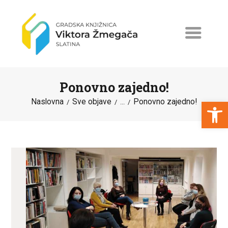
Ponovno zajedno!
Open toolbar
Naslovna
Sve objave
Ponovno zajedno!
...
NASLOVNA
NOVOSTI
ERASMUS+
PROGRAMI I PROJEKTI
KATALOG
O KNJIŽNICI