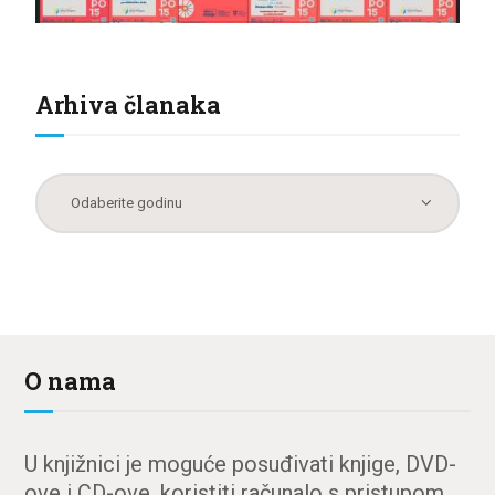
Arhiva članaka
O nama
U knjižnici je moguće posuđivati knjige, DVD-
ove i CD-ove, koristiti računalo s pristupom