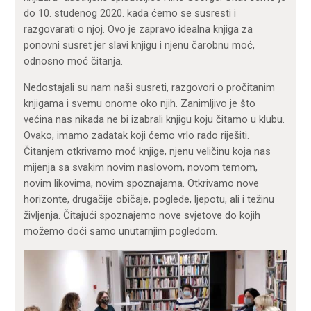
do 10. studenog 2020. kada ćemo se susresti i
razgovarati o njoj. Ovo je zapravo idealna knjiga za
ponovni susret jer slavi knjigu i njenu čarobnu moć,
odnosno moć čitanja.
Nedostajali su nam naši susreti, razgovori o pročitanim
knjigama i svemu onome oko njih. Zanimljivo je što
većina nas nikada ne bi izabrali knjigu koju čitamo u klubu.
Ovako, imamo zadatak koji ćemo vrlo rado riješiti.
Čitanjem otkrivamo moć knjige, njenu veličinu koja nas
mijenja sa svakim novim naslovom, novom temom,
novim likovima, novim spoznajama. Otkrivamo nove
horizonte, drugačije običaje, poglede, ljepotu, ali i težinu
življenja. Čitajući spoznajemo nove svjetove do kojih
možemo doći samo unutarnjim pogledom.