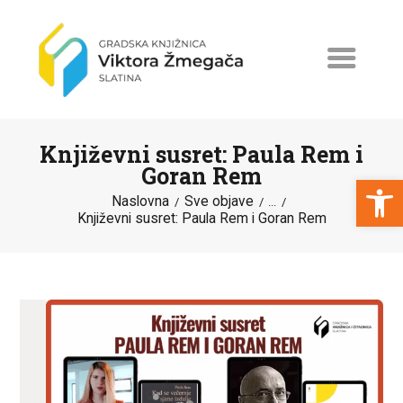
Književni susret: Paula Rem i
Goran Rem
Open toolbar
Naslovna
Sve objave
...
Književni susret: Paula Rem i Goran Rem
NASLOVNA
NOVOSTI
ERASMUS+
PROGRAMI I PROJEKTI
KATALOG
O KNJIŽNICI