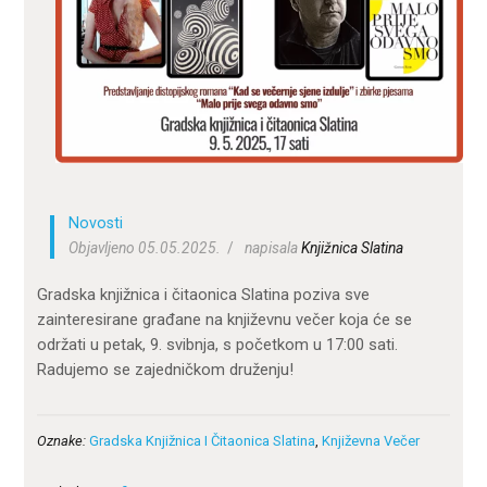
ZA KORISNIKE
ODJELI
DOKUMENTI
KONTAKT
Novosti
Objavljeno 05.05.2025.
napisala
Knjižnica Slatina
Gradska knjižnica i čitaonica Slatina poziva sve
zainteresirane građane na književnu večer koja će se
održati u petak, 9. svibnja, s početkom u 17:00 sati.
Radujemo se zajedničkom druženju!
Oznake:
Gradska Knjižnica I Čitaonica Slatina
,
Književna Večer