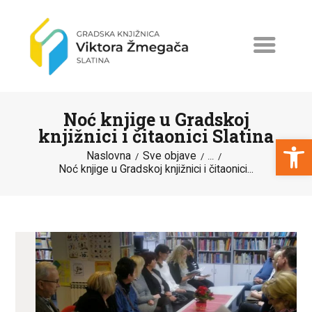
Noć knjige u Gradskoj
knjižnici i čitaonici Slatina
Open toolbar
Naslovna
Sve objave
...
Noć knjige u Gradskoj knjižnici i čitaonici...
NASLOVNA
NOVOSTI
ERASMUS+
PROGRAMI I PROJEKTI
KATALOG
O KNJIŽNICI