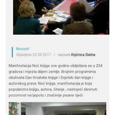
ZA KORISNIKE
ODJELI
DOKUMENTI
KONTAKT
Novosti
Objavljeno 22.04.2017.
napisala
Knjižnica Slatina
Manifestacija Noć knjige ove godine obilježava se u 234
gradova i mjesta diljem zemlje. Brojnim programima
obuhvata Dan hrvatske knjige i Svjetski dan knjige i
autorskog prava. Noć knjige, manifestacija je koja
popularizira knjigu, autora, čitanje , nastojeći skrenuti
pozornost na ljepotu i značenje pisane riječi.