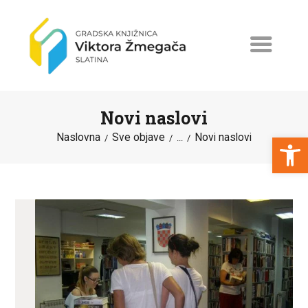
Novi naslovi
Open toolbar
Naslovna
Sve objave
Novi naslovi
...
NASLOVNA
NOVOSTI
ERASMUS+
PROGRAMI I PROJEKTI
KATALOG
O KNJIŽNICI