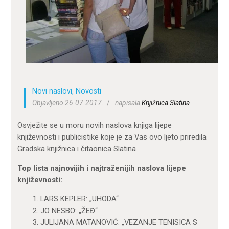
ZA KORISNIKE
ODJELI
DOKUMENTI
KONTAKT
Novi naslovi
,
Novosti
Objavljeno 26.07.2017.
napisala
Knjižnica Slatina
Osvježite se u moru novih naslova knjiga lijepe
književnosti i publicistike koje je za Vas ovo ljeto priredila
Gradska knjižnica i čitaonica Slatina
Top lista najnovijih i najtraženijih naslova lijepe
književnosti:
1. LARS KEPLER: „UHODA“
2. JO NESBO: „ŽEĐ“
3. JULIJANA MATANOVIĆ: „VEZANJE TENISICA S