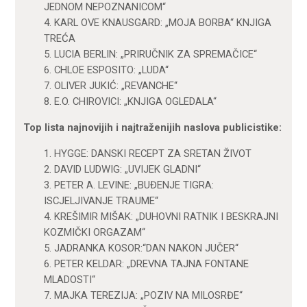
JEDNOM NEPOZNANICOM“
4. KARL OVE KNAUSGARD: „MOJA BORBA“ KNJIGA
TREĆA
5. LUCIA BERLIN: „PRIRUČNIK ZA SPREMAČICE“
6. CHLOE ESPOSITO: „LUDA“
7. OLIVER JUKIĆ: „REVANCHE“
8. E.O. CHIROVICI: „KNJIGA OGLEDALA“
Top lista najnovijih i najtraženijih naslova publicistike:
1. HYGGE: DANSKI RECEPT ZA SRETAN ŽIVOT
2. DAVID LUDWIG: „UVIJEK GLADNI“
3. PETER A. LEVINE: „BUĐENJE TIGRA:
ISCJELJIVANJE TRAUME“
4. KREŠIMIR MIŠAK: „DUHOVNI RATNIK I BESKRAJNI
KOZMIČKI ORGAZAM“
5. JADRANKA KOSOR:“DAN NAKON JUČER“
6. PETER KELDAR: „DREVNA TAJNA FONTANE
MLADOSTI“
7. MAJKA TEREZIJA: „POZIV NA MILOSRĐE“