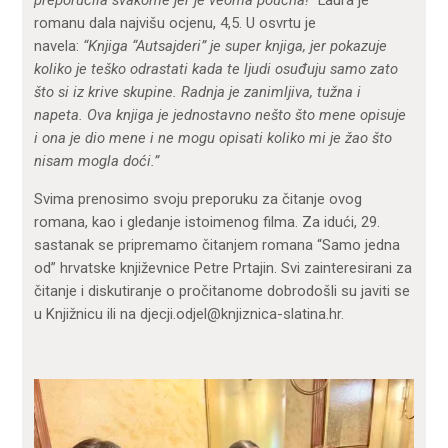
preporučila svakome jer je veoma poučna!
” Laura je
romanu dala najvišu ocjenu, 4,5. U osvrtu je
navela:
“Knjiga “Autsajderi” je super knjiga, jer pokazuje
koliko je teško odrastati kada te ljudi osuđuju samo zato
što si iz krive skupine. Radnja je zanimljiva, tužna i
napeta. Ova knjiga je jednostavno nešto što mene opisuje
i ona je dio mene i ne mogu opisati koliko mi je žao što
nisam mogla doći.”
Svima prenosimo svoju preporuku za čitanje ovog
romana, kao i gledanje istoimenog filma. Za idući, 29.
sastanak se pripremamo čitanjem romana “Samo jedna
od” hrvatske književnice Petre Prtajin. Svi zainteresirani za
čitanje i diskutiranje o pročitanome dobrodošli su javiti se
u Knjižnicu ili na djecji.odjel@knjiznica-slatina.hr.