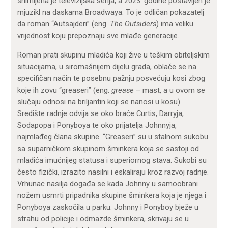
snimljena je televizijska serija, a 2023. godine postavljen je
mjuzikl na daskama Broadwaya. To je odličan pokazatelj
da roman “Autsajderi” (eng.
The Outsiders
) ima veliku
vrijednost koju prepoznaju sve mlađe generacije.
Roman prati skupinu mladića koji žive u teškim obiteljskim
situacijama, u siromašnijem dijelu grada, oblače se na
specifičan način te posebnu pažnju posvećuju kosi zbog
koje ih zovu “greaseri” (eng.
grease
– mast, a u ovom se
slučaju odnosi na briljantin koji se nanosi u kosu).
Središte radnje odvija se oko braće Curtis, Darryja,
Sodapopa i Ponyboya te oko prijatelja Johnnyja,
najmlađeg člana skupine. “Greaseri” su u stalnom sukobu
sa suparničkom skupinom šminkera koja se sastoji od
mladića imućnijeg statusa i superiornog stava. Sukobi su
često fizički, izrazito nasilni i eskaliraju kroz razvoj radnje.
Vrhunac nasilja događa se kada Johnny u samoobrani
nožem usmrti pripadnika skupine šminkera koja je njega i
Ponyboya zaskočila u parku. Johnny i Ponyboy bježe u
strahu od policije i odmazde šminkera, skrivaju se u