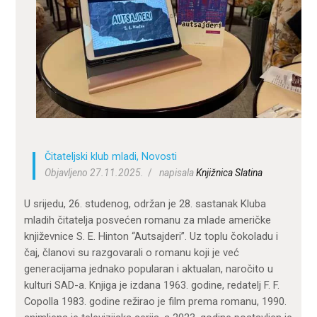
ZA KORISNIKE
ODJELI
DOKUMENTI
KONTAKT
Čitateljski klub mladi
,
Novosti
Objavljeno 27.11.2025.
napisala
Knjižnica Slatina
U srijedu, 26. studenog, održan je 28. sastanak Kluba
mladih čitatelja posvećen romanu za mlade američke
književnice S. E. Hinton “Autsajderi”. Uz toplu čokoladu i
čaj, članovi su razgovarali o romanu koji je već
generacijama jednako popularan i aktualan, naročito u
kulturi SAD-a. Knjiga je izdana 1963. godine, redatelj F. F.
Copolla 1983. godine režirao je film prema romanu, 1990.