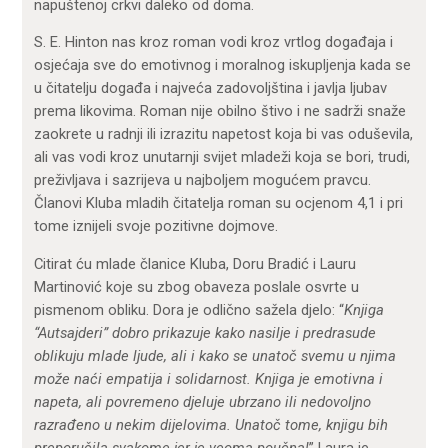
napuštenoj crkvi daleko od doma.
S. E. Hinton nas kroz roman vodi kroz vrtlog događaja i
osjećaja sve do emotivnog i moralnog iskupljenja kada se
u čitatelju događa i najveća zadovoljština i javlja ljubav
prema likovima. Roman nije obilno štivo i ne sadrži snaže
zaokrete u radnji ili izrazitu napetost koja bi vas oduševila,
ali vas vodi kroz unutarnji svijet mladeži koja se bori, trudi,
preživljava i sazrijeva u najboljem mogućem pravcu.
Članovi Kluba mladih čitatelja roman su ocjenom 4,1 i pri
tome iznijeli svoje pozitivne dojmove.
Citirat ću mlade članice Kluba, Doru Bradić i Lauru
Martinović koje su zbog obaveza poslale osvrte u
pismenom obliku. Dora je odlično sažela djelo: “
Knjiga
“Autsajderi” dobro prikazuje kako nasilje i predrasude
oblikuju mlade ljude, ali i kako se unatoč svemu u njima
može naći empatija i solidarnost. Knjiga je emotivna i
napeta, ali povremeno djeluje ubrzano ili nedovoljno
razrađeno u nekim dijelovima. Unatoč tome, knjigu bih