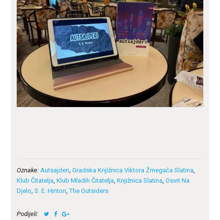
Oznake:
Autsajderi
,
Gradska Knjižnica Viktora Žmegača Slatina
,
Klub Čitatelja
,
Klub Mladih Čitatelja
,
Knjižnica Slatina
,
Osvrt Na
Djelo
,
S. E. Hinton
,
The Outsiders
Podijeli: