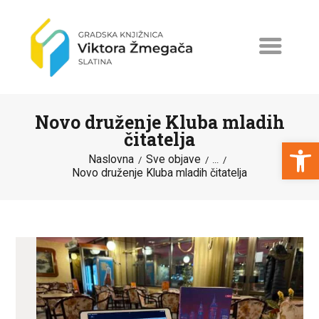
Novo druženje Kluba mladih
čitatelja
Open toolbar
Naslovna
Sve objave
...
Novo druženje Kluba mladih čitatelja
NASLOVNA
NOVOSTI
ERASMUS+
PROGRAMI I PROJEKTI
KATALOG
O KNJIŽNICI