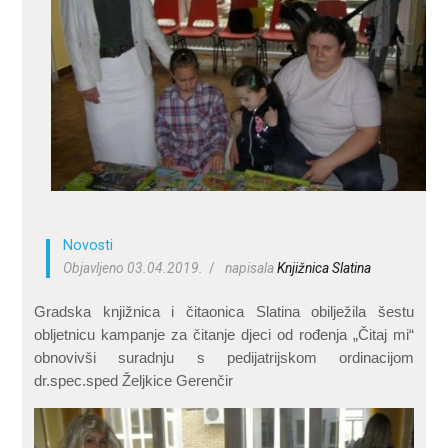
ZA KORISNIKE
ODJELI
DOKUMENTI
KONTAKT
Novosti
Objavljeno 03.04.2019.
napisala
Knjižnica Slatina
Gradska knjižnica i čitaonica Slatina obilježila šestu
obljetnicu kampanje za čitanje djeci od rođenja „Čitaj mi“
obnovivši suradnju s pedijatrijskom ordinacijom
dr.spec.sped Željkice Gerenčir