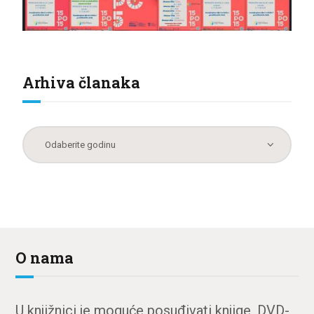
Arhiva članaka
O nama
U knjižnici je moguće posuđivati knjige, DVD-