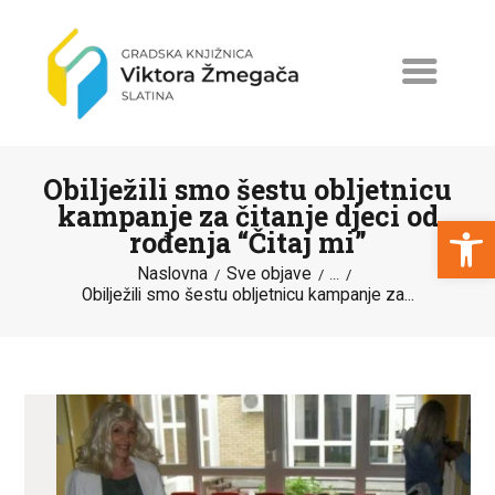
Obilježili smo šestu obljetnicu
kampanje za čitanje djeci od
Open toolbar
rođenja “Čitaj mi”
Naslovna
Sve objave
NASLOVNA
...
Obilježili smo šestu obljetnicu kampanje za...
NOVOSTI
ERASMUS+
PROGRAMI I PROJEKTI
KATALOG
O KNJIŽNICI