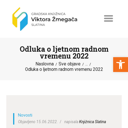
Odluka o ljetnom radnom
vremenu 2022
Open toolbar
Naslovna
Sve objave
...
Odluka o ljetnom radnom vremenu 2022
NASLOVNA
NOVOSTI
ERASMUS+
PROGRAMI I PROJEKTI
KATALOG
Novosti
Objavljeno 15.06.2022.
napisala
Knjižnica Slatina
O KNJIŽNICI