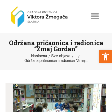
Održana pričaonica i radionica
“Zmaj Gordan”
Open toolbar
Naslovna
Sve objave
...
Održana pričaonica i radionica “Zmaj...
NASLOVNA
NOVOSTI
ERASMUS+
PROGRAMI I PROJEKTI
KATALOG
O KNJIŽNICI