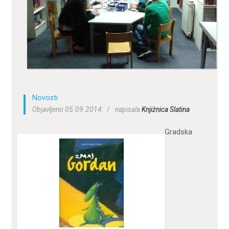
ZA KORISNIKE
ODJELI
DOKUMENTI
KONTAKT
Novosti
Objavljeno 05.09.2014.
napisala
Knjižnica Slatina
Gradska