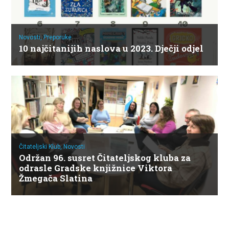
Novosti,
Preporuke
10 najčitanijih naslova u 2023. Dječji odjel
Čitateljski Klub,
Novosti
Održan 96. susret Čitateljskog kluba za
odrasle Gradske knjižnice Viktora
Žmegača Slatina