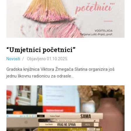
ZA KORISNIKE
ODJELI
DOKUMENTI
KONTAKT
“Umjetnici početnici”
Novosti
Objavljeno
01.10.2025.
Gradska knjižnica Viktora Žmegača Slatina organizira još
jednu likovnu radionicu za odrasle…