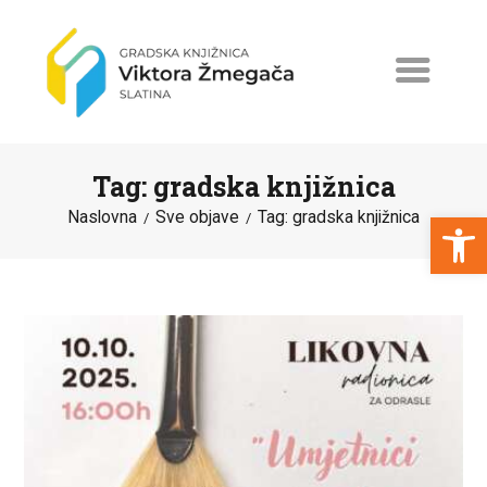
Tag: gradska knjižnica
Open toolbar
Naslovna
Sve objave
Tag: gradska knjižnica
NASLOVNA
NOVOSTI
ERASMUS+
PROGRAMI I PROJEKTI
KATALOG
O KNJIŽNICI