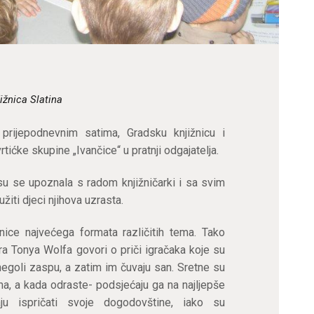
ižnica Slatina
prijepodnevnim satima, Gradsku knjižnicu i
rtićke skupine „Ivančice“ u pratnji odgajatelja.
 se upoznala s radom knjižničarki i sa svim
iti djeci njihova uzrasta.
vnice najvećega formata različitih tema. Tako
ora Tonya Wolfa govori o priči igračaka koje su
negoli zaspu, a zatim im čuvaju san. Sretne su
ima, a kada odraste- podsjećaju ga na najljepše
naju ispričati svoje dogodovštine, iako su