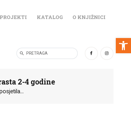
 PROJEKTI
KATALOG
O KNJIŽNICI
T
Open toolbar
asta 2-4 godine
sjetila...