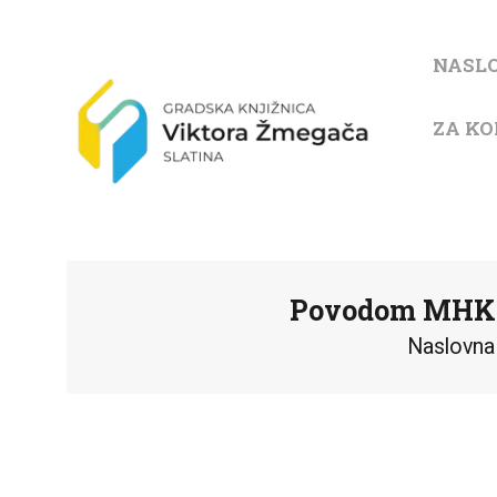
NASL
ZA KO
Povodom MHK 20
Naslovna