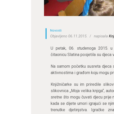
Novosti
Objavljeno 06.11.2015.
napisala
Knj
U petak, 06. studenoga 2015. u 
čitaonicu Slatina posjetila su djeca v
Na samom početku susreta djeca su
aktivnostima i građom koju mogu pruž
Knjižničarke su im priredile sliko
slikovnica „Moja velika knjiga“, aut
sretne što mogu čuvati djecu prije 
kada se dijete umori igrajući se nj
trenutke djetinjstva. Igračke z