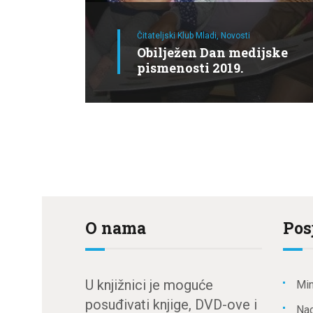
Čitateljski Klub Mladi,
Novosti
Obilježen Dan medijske
pismenosti 2019.
O nama
Pos
U knjižnici je moguće
Min
posuđivati knjige, DVD-ove i
Nac