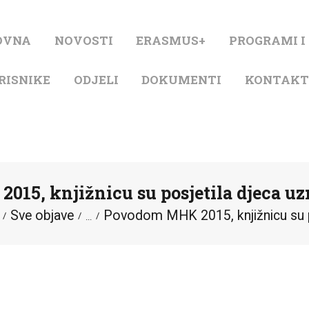
NASLOVNA
OVNA
NOVOSTI
ERASMUS+
PROGRAMI I
NOVOSTI
RISNIKE
ODJELI
DOKUMENTI
KONTAK
ERASMUS+
PROGRAMI I
PROJEKTI
15, knjižnicu su posjetila djeca uzr
KATALOG
Sve objave
Povodom MHK 2015, knjižnicu su po
...
O KNJIŽNICI
ZA KORISNIKE