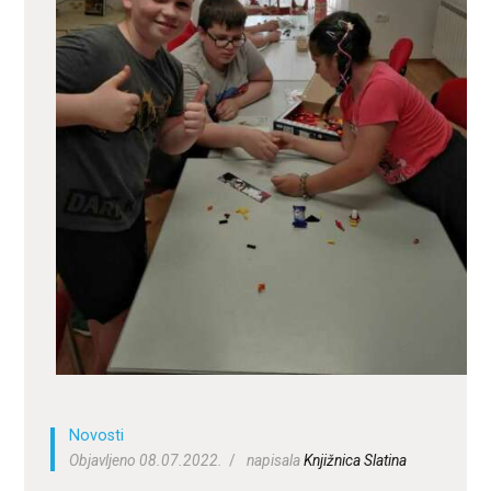
ZA KORISNIKE
ODJELI
DOKUMENTI
KONTAKT
Novosti
Objavljeno 08.07.2022.
napisala
Knjižnica Slatina