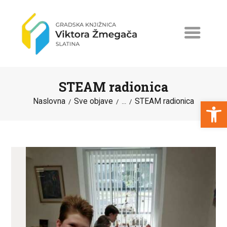
STEAM radionica
Open toolbar
Naslovna
Sve objave
STEAM radionica
...
NASLOVNA
NOVOSTI
ERASMUS+
PROGRAMI I PROJEKTI
KATALOG
O KNJIŽNICI