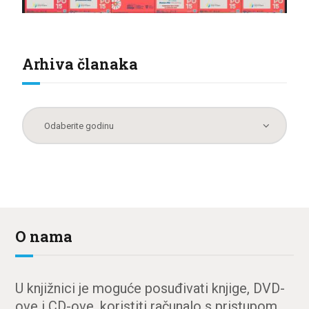
Arhiva članaka
O nama
U knjižnici je moguće posuđivati knjige, DVD-
ove i CD-ove, koristiti računalo s pristupom