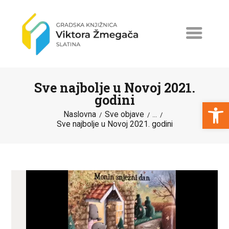
Sve najbolje u Novoj 2021.
godini
Open toolbar
Naslovna
Sve objave
...
Sve najbolje u Novoj 2021. godini
NASLOVNA
NOVOSTI
ERASMUS+
PROGRAMI I PROJEKTI
KATALOG
O KNJIŽNICI